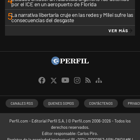
4
por el ICE en un aeropuerto de Florida
5
La narrativa libertaria cruje en las redes y Milei sufre las
consecuencias del desgaste
VER MÁS
CANALES RSS
QUIENES SOMOS
CONTÁCTENOS
PRIVAC
Perfil.com - Editorial Perfil S.A.
| © Perfil.com 2006-2026 - Todos los
derechos reservados.
Editor responsable: Carlos Piro.
Registro de la propiedad intelectual RL-2024-31002957-APN-DNDA#MJ