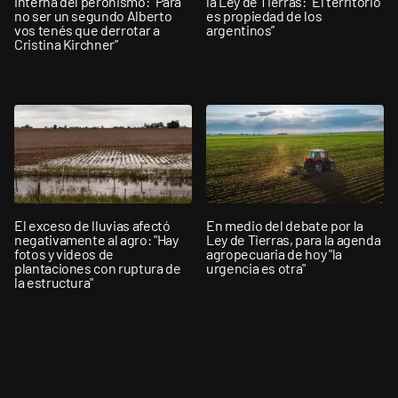
interna del peronismo: "Para
la Ley de Tierras: “El territorio
no ser un segundo Alberto
es propiedad de los
vos tenés que derrotar a
argentinos”
Cristina Kirchner”
El exceso de lluvias afectó
En medio del debate por la
negativamente al agro: "Hay
Ley de Tierras, para la agenda
fotos y videos de
agropecuaria de hoy "la
plantaciones con ruptura de
urgencia es otra"
la estructura"