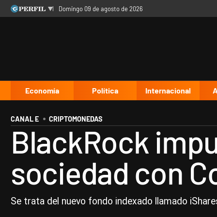
domingo 09 de agosto de 2026
Últimas noticias
Inicio
Ahora
Opinión
Cultura
Arte
Educación
Videos
Córdoba
Reperfilar
Diario del Juicio
Economía
Política
Internacional
A
CANAL E
CRIPTOMONEDAS
BlackRock impul
sociedad con C
Se trata del nuevo fondo indexado llamado iShare