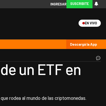
SUSCRIBITE
INGRESAR
EN VIVO
Ciencia
Protagonistas
Tecnología
CARAS
Exitoina
Turismo
Exitoina
Gaming
Vivo
Descargá la App
Co
 de un ETF en
se
so
de
Bl
en
su
la
de
a que rodea al mundo de las criptomonedas.
un
nu