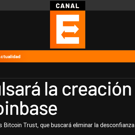
Política
Pymes
Salud
Internacional
Clima
Deportes
Business
Noticias
Caras
ctualidad
sará la creación
oinbase
s Bitcoin Trust, que buscará eliminar la desconfianz