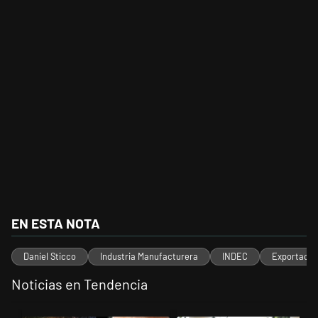
EN ESTA NOTA
Daniel Sticco
Industria Manufacturera
INDEC
Exportacion
Noticias en Tendencia
Este listado muestra los artículos con más comentarios en los últimos 