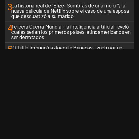
3
La historia real de "Elize: Sombras de una mujer", la
nueva película de Netflix sobre el caso de una esposa
que descuartizó a su marido
4
Tercera Guerra Mundial: la inteligencia artificial reveló
cuáles serían los primeros países latinoamericanos en
ser derrotados
5
Di Tullio impugnó a Joaquín Benegas Lynch por un
presunto conflicto de intereses en el debate de la Ley
de Tierras
VER MÁS