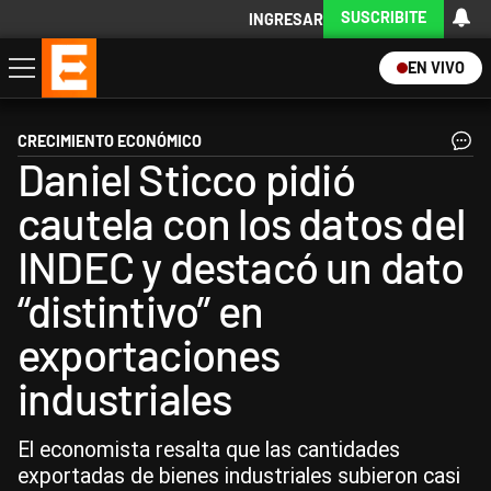
SUSCRIBITE
INGRESAR
EN VIVO
Economía
Política
Internacional
Actualidad
Descargá la App
CRECIMIENTO ECONÓMICO
Daniel Sticco pidió
cautela con los datos del
INDEC y destacó un dato
“distintivo” en
exportaciones
industriales
El economista resalta que las cantidades
exportadas de bienes industriales subieron casi