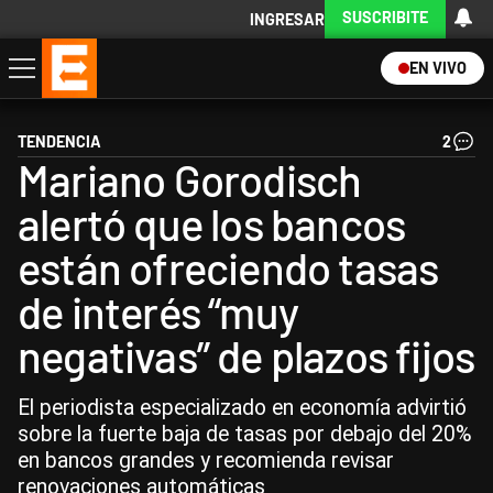
SUSCRIBITE
INGRESAR
EN VIVO
Economía
Política
Internacional
Actualidad
Descargá la App
TENDENCIA
2
Mariano Gorodisch
alertó que los bancos
están ofreciendo tasas
de interés “muy
negativas” de plazos fijos
El periodista especializado en economía advirtió
sobre la fuerte baja de tasas por debajo del 20%
en bancos grandes y recomienda revisar
renovaciones automáticas