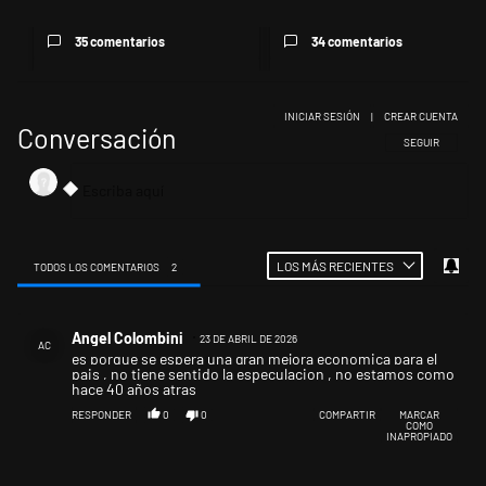
35 comentarios
34 comentarios
INICIAR SESIÓN
|
CREAR CUENTA
Conversación
SIGA ESTA CONV
SEGUIR
LOS MÁS RECIENTES
TODOS LOS COMENTARIOS
2
Todos los comentarios
Comentario de Angel Colombini.
Angel Colombini
23 DE ABRIL DE 2026
AC
es porque se espera una gran mejora economica para el
pais , no tiene sentido la especulacion , no estamos como
hace 40 años atras
RESPONDER
0
0
COMPARTIR
MARCAR
COMO
INAPROPIADO