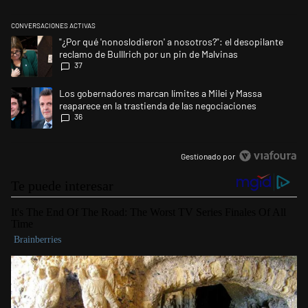
CONVERSACIONES ACTIVAS
Este listado muestra los artículos con más comentarios en los últimos 
Un artículo de tendencia con el título ""¿Por qué 'nonoslodieron' a noso
"¿Por qué 'nonoslodieron' a nosotros?": el desopilante
reclamo de Bulllrich por un pin de Malvinas
37
Un artículo de tendencia con el título "Los gobernadores marcan límites
Los gobernadores marcan límites a Milei y Massa
reaparece en la trastienda de las negociaciones
36
Gestionado por