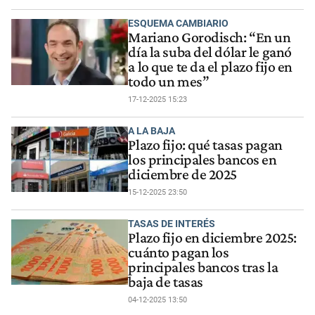
ESQUEMA CAMBIARIO
Mariano Gorodisch: “En un
día la suba del dólar le ganó
a lo que te da el plazo fijo en
todo un mes”
17-12-2025 15:23
A LA BAJA
Plazo fijo: qué tasas pagan
los principales bancos en
diciembre de 2025
15-12-2025 23:50
TASAS DE INTERÉS
Plazo fijo en diciembre 2025:
cuánto pagan los
principales bancos tras la
baja de tasas
04-12-2025 13:50