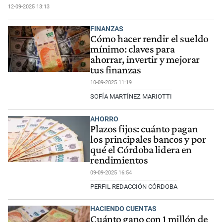
12-09-2025 13:13
FINANZAS
Cómo hacer rendir el sueldo
mínimo: claves para
ahorrar, invertir y mejorar
tus finanzas
10-09-2025 11:19
SOFÍA MARTÍNEZ MARIOTTI
AHORRO
Plazos fijos: cuánto pagan
los principales bancos y por
qué el Córdoba lidera en
rendimientos
09-09-2025 16:54
PERFIL REDACCIÓN CÓRDOBA
HACIENDO CUENTAS
Cuánto gano con 1 millón de