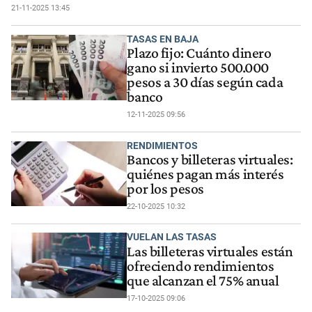
21-11-2025 13:45
TASAS EN BAJA
Plazo fijo: Cuánto dinero
gano si invierto 500.000
pesos a 30 días según cada
banco
12-11-2025 09:56
RENDIMIENTOS
Bancos y billeteras virtuales:
quiénes pagan más interés
por los pesos
22-10-2025 10:32
VUELAN LAS TASAS
Las billeteras virtuales están
ofreciendo rendimientos
que alcanzan el 75% anual
17-10-2025 09:06