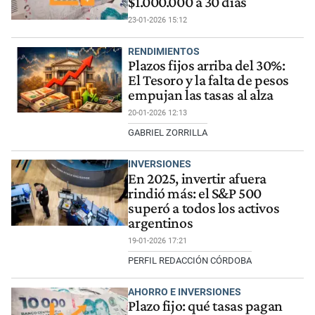
$1.000.000 a 30 días
23-01-2026 15:12
RENDIMIENTOS
Plazos fijos arriba del 30%:
El Tesoro y la falta de pesos
empujan las tasas al alza
20-01-2026 12:13
GABRIEL ZORRILLA
INVERSIONES
En 2025, invertir afuera
rindió más: el S&P 500
superó a todos los activos
argentinos
19-01-2026 17:21
PERFIL REDACCIÓN CÓRDOBA
AHORRO E INVERSIONES
Plazo fijo: qué tasas pagan