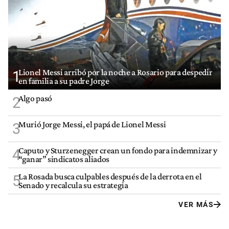
Lionel Messi arribó por la noche a Rosario para despedir
1
en familia a su padre Jorge
Algo pasó
2
Murió Jorge Messi, el papá de Lionel Messi
3
Caputo y Sturzenegger crean un fondo para indemnizar y
4
“ganar” sindicatos aliados
La Rosada busca culpables después de la derrota en el
5
Senado y recalcula su estrategia
VER MÁS