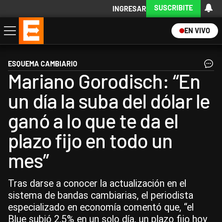
SUSCRIBITE
INGRESAR
EN VIVO
Economía
Política
Internacional
Actualidad
Descargá la App
ESQUEMA CAMBIARIO
Mariano Gorodisch: “En
un día la suba del dólar le
ganó a lo que te da el
plazo fijo en todo un
mes”
Tras darse a conocer la actualización en el
sistema de bandas cambiarias, el periodista
especializado en economía comentó que, “el
Blue subió 2,5% en un solo día, un plazo fijo hoy