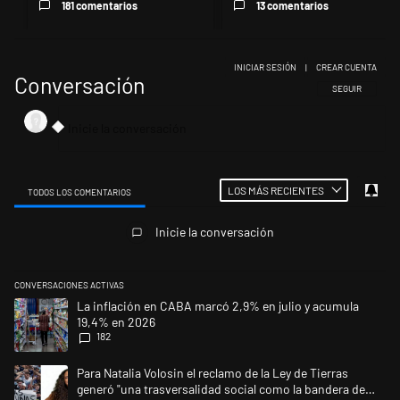
181 comentarios
13 comentarios
INICIAR SESIÓN
|
CREAR CUENTA
Conversación
SIGA ESTA CONV
SEGUIR
LOS MÁS RECIENTES
TODOS LOS COMENTARIOS
Todos los comentarios
Inicie la conversación
CONVERSACIONES ACTIVAS
Este listado muestra los artículos con más comentarios en los últimos 
Un artículo de tendencia con el título "La inflación en CABA marcó 2,9
La inflación en CABA marcó 2,9% en julio y acumula
19,4% en 2026
182
Un artículo de tendencia con el título "Para Natalia Volosin el reclamo 
Para Natalia Volosin el reclamo de la Ley de Tierras
generó "una trasversalidad social como la bandera de