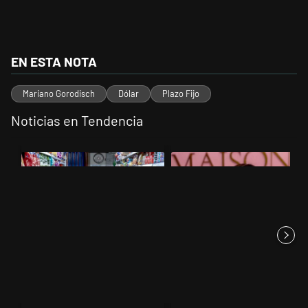
EN ESTA NOTA
Mariano Gorodisch
Dólar
Plazo Fijo
Noticias en Tendencia
Este listado muestra los artículos con más comentarios en los últimos 
Un artículo de tendencia con el título "La inflación en CABA marcó 2
Un artículo de tendencia con el 
La inflación en CABA marcó
“Como no tenía sueño,
2,9% en julio y acumula 19,4...
empecé a consumir cocaína”:
la de...