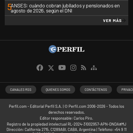
5
ANSES: cuándo cobran jubilados y pensionados en
agosto de 2026, según el DNI
VER MÁS
CANALES RSS
QUIENES SOMOS
CONTÁCTENOS
PRIVAC
Perfil.com - Editorial Perfil S.A.
| © Perfil.com 2006-2026 - Todos los
derechos reservados.
Editor responsable: Carlos Piro.
Registro de la propiedad intelectual RL-2024-31002957-APN-DNDA#MJ
Dirección:
California 2715
,
C1289ABI
,
CABA, Argentina
| Teléfono:
+54 9 11