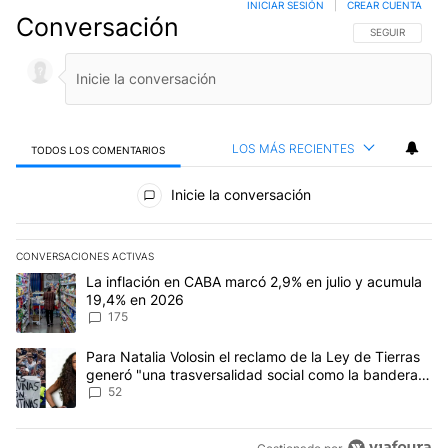
INICIAR SESIÓN
|
CREAR CUENTA
Conversación
SIGA ESTA CO
SEGUIR
LOS MÁS RECIENTES
TODOS LOS COMENTARIOS
Todos los comentarios
Inicie la conversación
CONVERSACIONES ACTIVAS
Este listado muestra los artículos con más comentarios en los últim
Un artículo de tendencia con el título "La inflación en CABA marc
La inflación en CABA marcó 2,9% en julio y acumula
19,4% en 2026
175
Un artículo de tendencia con el título "Para Natalia Volosin el re
Para Natalia Volosin el reclamo de la Ley de Tierras
generó "una trasversalidad social como la bandera
de Malvinas"
52