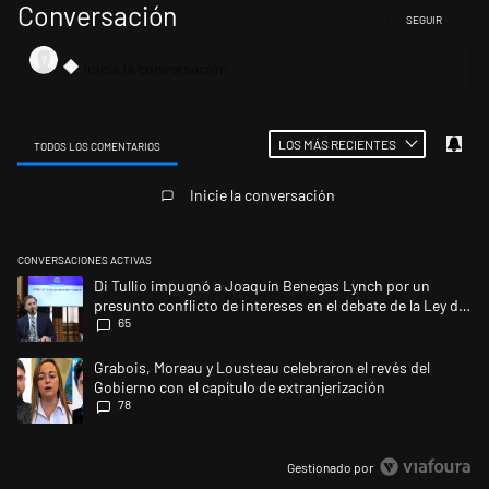
Conversación
SIGA ESTA CONV
SEGUIR
LOS MÁS RECIENTES
TODOS LOS COMENTARIOS
Todos los comentarios
Inicie la conversación
CONVERSACIONES ACTIVAS
Este listado muestra los artículos con más comentarios en los últimos 
Un artículo de tendencia con el título "Di Tullio impugnó a Joaquín Ben
Di Tullio impugnó a Joaquín Benegas Lynch por un
presunto conflicto de intereses en el debate de la Ley de
65
Tierras
Un artículo de tendencia con el título "Grabois, Moreau y Lousteau cele
Grabois, Moreau y Lousteau celebraron el revés del
Gobierno con el capítulo de extranjerización
78
Gestionado por