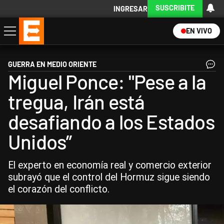
SUSCRIBITE
INGRESAR
EN VIVO
Economía
Política
Internacional
Actualidad
Descargá la App
GUERRA EN MEDIO ORIENTE
Miguel Ponce: "Pese a la
tregua, Irán está
desafiando a los Estados
Unidos”
El experto en economía real y comercio exterior
subrayó que el control del Hormuz sigue siendo
el corazón del conflicto.