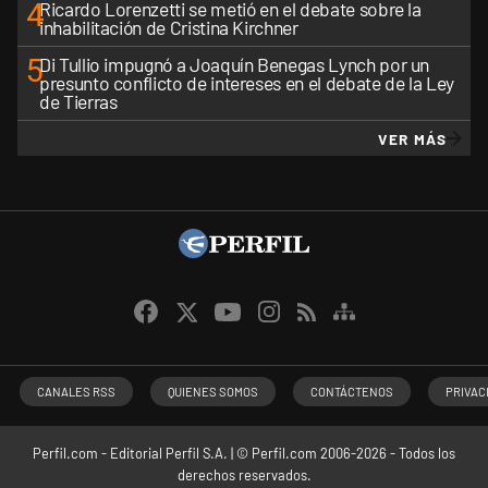
4
Ricardo Lorenzetti se metió en el debate sobre la
inhabilitación de Cristina Kirchner
5
Di Tullio impugnó a Joaquín Benegas Lynch por un
presunto conflicto de intereses en el debate de la Ley
de Tierras
VER MÁS
CANALES RSS
QUIENES SOMOS
CONTÁCTENOS
PRIVAC
Perfil.com - Editorial Perfil S.A.
| © Perfil.com 2006-2026 - Todos los
derechos reservados.