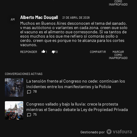
COMO
INAPROPIADO
Comentario de Alberto Mac Dougall.
Alberto Mac Dougall
21 DE ABRIL DE 2026
AM
Muchos en Buenos Aires desconocen el tema del ganado,
y mas autóctono o variantes en cada zona, creen que solo
el vacuno es el alimento que corresponde. Si ya tantos de
esos muchos a los que me refiero si comprás pollo o
cerdo, creen que es porque no te alcanza para los cortes
vacunos.
RESPONDER
1
0
COMPARTIR
MARCAR
COMO
INAPROPIADO
CONVERSACIONES ACTIVAS
Este listado muestra los artículos con más comentarios en los últimos 
Un artículo de tendencia con el título "La tensión frente al Congreso no
La tensión frente al Congreso no cede: continúan los
incidentes entre los manifestantes y la Policía
78
Un artículo de tendencia con el título "Congreso vallado y bajo la lluvi
Congreso vallado y bajo la lluvia: crece la protesta
mientras el Senado debate la Ley de Propiedad Privada
75
Gestionado por