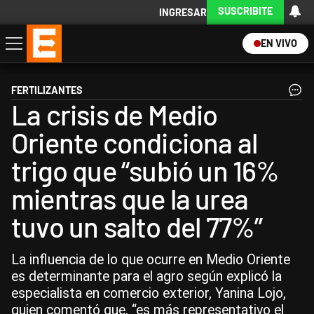
SUSCRIBITE
INGRESAR
EN VIVO
Economía
Política
Internacional
Actualidad
Descargá la App
FERTILIZANTES
La crisis de Medio
Oriente condiciona al
trigo que “subió un 16%
mientras que la urea
tuvo un salto del 77%”
La influencia de lo que ocurre en Medio Oriente
es determinante para el agro según explicó la
especialista en comercio exterior, Yanina Lojo,
quien comentó que, “es más representativo el