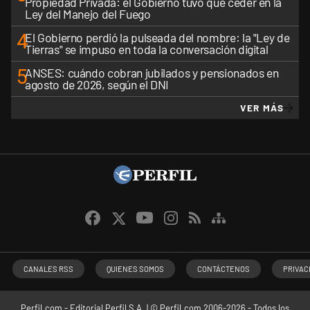
Propiedad Privada: el Gobierno tuvo que ceder en la
Ley del Manejo del Fuego
4
El Gobierno perdió la pulseada del nombre: la "Ley de
Tierras" se impuso en toda la conversación digital
5
ANSES: cuándo cobran jubilados y pensionados en
agosto de 2026, según el DNI
VER MÁS
CANALES RSS
QUIENES SOMOS
CONTÁCTENOS
PRIVAC
Perfil.com - Editorial Perfil S.A.
| © Perfil.com 2006-2026 - Todos los