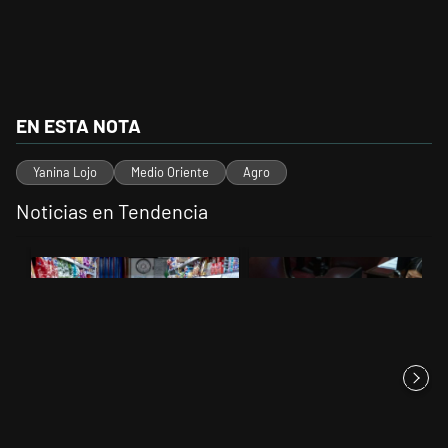
EN ESTA NOTA
Yanina Lojo
Medio Oriente
Agro
Noticias en Tendencia
Este listado muestra los artículos con más comentarios en los últimos 
Un artículo de tendencia con el título "La inflación en CABA se acer
Un artículo de tendencia con el 
La inflación en CABA se
Encuesta, mientras el Senado
acercó al 3%: marcó 2,9% en
debatía Propiedad Privada,...
jul...