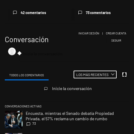
42 comentarios
73 comentarios
INICIAR SESIÓN
|
CREAR CUENTA
Conversación
SIGA ESTA CONV
SEGUIR
LOS MÁS RECIENTES
TODOS LOS COMENTARIOS
Todos los comentarios
Inicie la conversación
CONVERSACIONES ACTIVAS
Este listado muestra los artículos con más comentarios en los últimos 
Un artículo de tendencia con el título "Encuesta, mientras el Senado 
Encuesta, mientras el Senado debatía Propiedad
Privada, el 57% reclama un cambio de rumbo
73