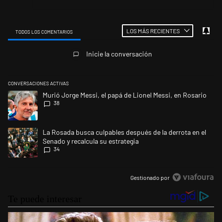
LOS MÁS RECIENTES
TODOS LOS COMENTARIOS
Todos los comentarios
Inicie la conversación
CONVERSACIONES ACTIVAS
Este listado muestra los artículos con más comentarios en los últimos 
Un artículo de tendencia con el título "Murió Jorge Messi, el papá de L
Murió Jorge Messi, el papá de Lionel Messi, en Rosario
38
Un artículo de tendencia con el título "La Rosada busca culpables despu
La Rosada busca culpables después de la derrota en el
Senado y recalcula su estrategia
34
Gestionado por