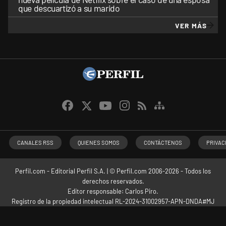
que descuartizó a su marido
VER MÁS
CANALES RSS
QUIENES SOMOS
CONTÁCTENOS
PRIVAC
Perfil.com - Editorial Perfil S.A.
| © Perfil.com 2006-2026 - Todos los
derechos reservados.
Editor responsable: Carlos Piro.
Registro de la propiedad intelectual RL-2024-31002957-APN-DNDA#MJ
Dirección:
California 2715
,
C1289ABI
,
CABA, Argentina
| Teléfono:
+54 9 11
3453 4567
| E-mail:
atencion@perfil.com