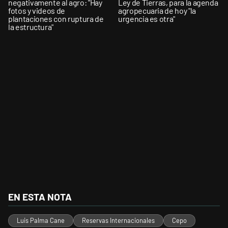
negativamente al agro: "Hay
Ley de Tierras, para la agenda
fotos y videos de
agropecuaria de hoy "la
plantaciones con ruptura de
urgencia es otra"
la estructura"
EN ESTA NOTA
Luis Palma Cane
Reservas Internacionales
Cepo