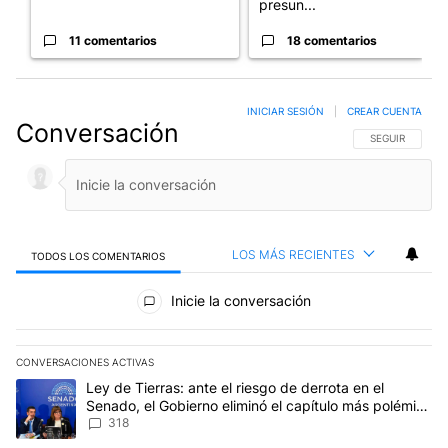
presun...
11 comentarios
18 comentarios
INICIAR SESIÓN
|
CREAR CUENTA
Conversación
SIGA ESTA CO
SEGUIR
LOS MÁS RECIENTES
TODOS LOS COMENTARIOS
Todos los comentarios
Inicie la conversación
CONVERSACIONES ACTIVAS
Este listado muestra los artículos con más comentarios en los últim
Un artículo de tendencia con el título "Ley de Tierras: ante el ri
Ley de Tierras: ante el riesgo de derrota en el
Senado, el Gobierno eliminó el capítulo más polémico
del proyecto
318