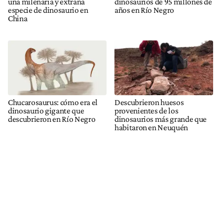
una milenaria y extraña
dinosaurios de 95 millones de
especie de dinosaurio en
años en Río Negro
China
Chucarosaurus: cómo era el
Descubrieron huesos
dinosaurio gigante que
provenientes de los
descubrieron en Río Negro
dinosaurios más grande que
habitaron en Neuquén