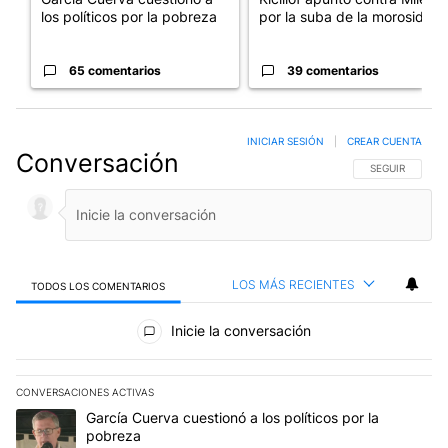
los políticos por la pobreza
por la suba de la morosida...
65 comentarios
39 comentarios
INICIAR SESIÓN
|
CREAR CUENTA
Conversación
SIGA ESTA CO
SEGUIR
LOS MÁS RECIENTES
TODOS LOS COMENTARIOS
Todos los comentarios
Inicie la conversación
CONVERSACIONES ACTIVAS
Este listado muestra los artículos con más comentarios en los últim
Un artículo de tendencia con el título "García Cuerva cuestionó a 
García Cuerva cuestionó a los políticos por la
pobreza