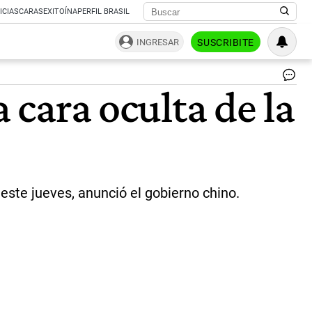
ICIAS
CARAS
EXITOÍNA
PERFIL BRASIL
INGRESAR
SUSCRIBITE
El
 cara oculta de la
Ch
4
lle
a
ca
es
so
las
 este jueves, anunció el gobierno chino.
ra
baj
el
cul
de
to
en
otr
pl