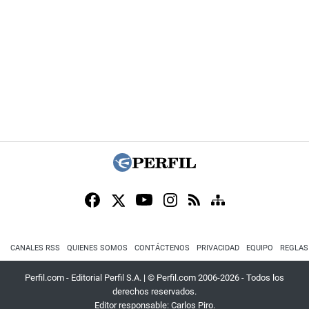
CANALES RSS
QUIENES SOMOS
CONTÁCTENOS
PRIVACIDAD
EQUIPO
REGLAS
Perfil.com - Editorial Perfil S.A.
| © Perfil.com 2006-2026 - Todos los
derechos reservados.
Editor responsable: Carlos Piro.