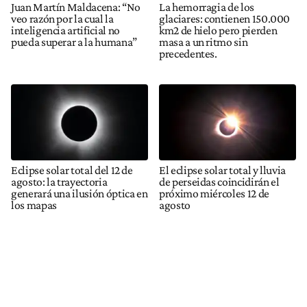
Juan Martín Maldacena: “No
La hemorragia de los
veo razón por la cual la
glaciares: contienen 150.000
inteligencia artificial no
km2 de hielo pero pierden
pueda superar a la humana”
masa a un ritmo sin
precedentes.
Eclipse solar total del 12 de
El eclipse solar total y lluvia
agosto: la trayectoria
de perseidas coincidirán el
generará una ilusión óptica en
próximo miércoles 12 de
los mapas
agosto