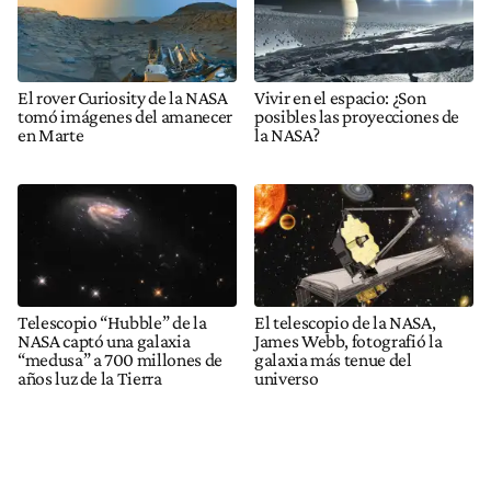
El rover Curiosity de la NASA
Vivir en el espacio: ¿Son
tomó imágenes del amanecer
posibles las proyecciones de
en Marte
la NASA?
Telescopio “Hubble” de la
El telescopio de la NASA,
NASA captó una galaxia
James Webb, fotografió la
“medusa” a 700 millones de
galaxia más tenue del
años luz de la Tierra
universo