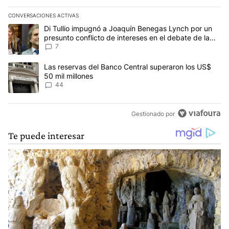
CONVERSACIONES ACTIVAS
Este listado muestra los artículos con más comentarios en los últim
Un artículo de tendencia con el título "Di Tullio impugnó a Joaquí
Di Tullio impugnó a Joaquín Benegas Lynch por un
presunto conflicto de intereses en el debate de la
Ley de Tierras
7
Un artículo de tendencia con el título "Las reservas del Banco Ce
Las reservas del Banco Central superaron los US$
50 mil millones
44
Gestionado por