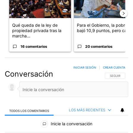
Qué queda de la ley de
Para el Gobierno, la pobreza
propiedad privada tras la
bajó 10,9 puntos, pero cay...
marcha...
16 comentarios
20 comentarios
INICIAR SESIÓN
|
CREAR CUENTA
Conversación
SIGA ESTA CO
SEGUIR
LOS MÁS RECIENTES
TODOS LOS COMENTARIOS
Todos los comentarios
Inicie la conversación