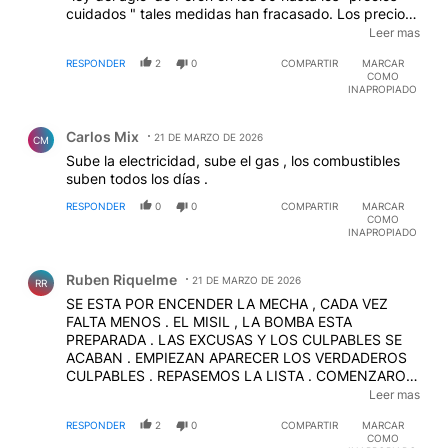
cuidados " tales medidas han fracasado. Los precios
aumentaron pues aumentan los costos de quienes los
Leer mas
producen. Después cada bando de la grieta tiene su
RESPONDER
2
0
COMPARTIR
MARCAR
talón de Aquiles que lo lleva irremediablemente al
COMO
fracaso: el exceso de gasto público/inflación del
INAPROPIADO
mundo K y la sangría de dólares vía pago de deuda
Comentario de Carlos Mix.
externa usuraria por parte de la derecha. Siempre fue
Carlos Mix
asi.
21 DE MARZO DE 2026
CM
Sube la electricidad, sube el gas , los combustibles
suben todos los días .
RESPONDER
0
0
COMPARTIR
MARCAR
COMO
INAPROPIADO
Comentario de Ruben Riquelme.
Ruben Riquelme
21 DE MARZO DE 2026
RR
SE ESTA POR ENCENDER LA MECHA , CADA VEZ
FALTA MENOS . EL MISIL , LA BOMBA ESTA
PREPARADA . LAS EXCUSAS Y LOS CULPABLES SE
ACABAN . EMPIEZAN APARECER LOS VERDADEROS
CULPABLES . REPASEMOS LA LISTA . COMENZARON
CON ALBERTO Y SUS PROBLEMAS CONYUGALES ,
Leer mas
SIGUIERON CON CRISTINA Y SUS REFERENTES .
RESPONDER
2
0
COMPARTIR
MARCAR
DESPUES CULPARON A CUALQUIERA QUE
COMO
MENCIONA EL VOCABLO IZQUIERDA .