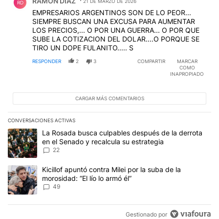
RAMON DIAZ
21 DE MARZO DE 2026
RD
EMPRESARIOS ARGENTINOS SON DE LO PEOR...
SIEMPRE BUSCAN UNA EXCUSA PARA AUMENTAR
LOS PRECIOS,... O POR UNA GUERRA... O POR QUE
SUBE LA COTIZACION DEL DOLAR....O PORQUE SE
TIRO UN DOPE FULANITO..... S
RESPONDER
2
3
COMPARTIR
MARCAR
COMO
INAPROPIADO
CARGAR MÁS COMENTARIOS
CONVERSACIONES ACTIVAS
Este listado muestra los artículos con más comentarios en los últim
Un artículo de tendencia con el título "La Rosada busca culpables
La Rosada busca culpables después de la derrota
en el Senado y recalcula su estrategia
22
Un artículo de tendencia con el título "Kicillof apuntó contra Milei 
Kicillof apuntó contra Milei por la suba de la
morosidad: “El lío lo armó él”
49
Gestionado por