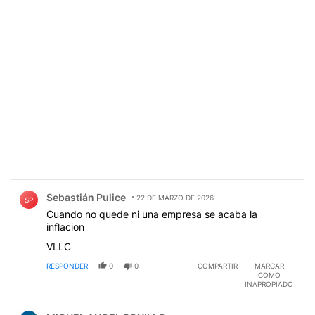
Comentario de Sebastián Pulice.
Sebastián Pulice
22 DE MARZO DE 2026
SP
Cuando no quede ni una empresa se acaba la
inflacion
VLLC
RESPONDER
0
0
COMPARTIR
MARCAR
COMO
INAPROPIADO
Comentario de MIGUEL ANGEL BONILLO.