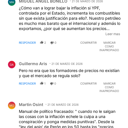
MIGUEL ANGEL BONILLO
21 DE MARZO DE 2026
MA
¿Cómo van a lograr bajar la inflación si YPF,
controlada por el Estado, incrementa los combustibles
sin que exista justificación para ello?. Nuestro petróleo
es mucho mas barato que el internacional y además lo
exportamos, ¿por qué se aumentan los precios
internos si los valores internacionales no nos afectan
Leer mas
en absoluto?, quiere el gobierno baja la inflación o
RESPONDER
2
0
COMPARTIR
MARCAR
prefiere beneficiar al oligopolio petrolero?, si apunta
COMO
contra las empresas debería empezar por YPF.
INAPROPIADO
Comentario de Guillermo Aris.
Guillermo Aris
21 DE MARZO DE 2026
GA
Pero no era que los formadores de precios no existían
y que el mercado se regula solo?
RESPONDER
1
0
COMPARTIR
MARCAR
COMO
INAPROPIADO
Comentario de Martin Osint.
Martin Osint
21 DE MARZO DE 2026
MO
Manual de político fracasado: " cuando no le salgan
las cosas con la inflación echele la culpa a una
conspiración y ponga medidas punitivas". Desde la
"ley del agio' de Perón en los 50 hasta los "precios