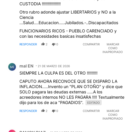
CUSTODIA !!!!!!!!!!!!!!!!
Otro rubro adonde ajustar LIBERTARIOS y NO a la
Ciencia
...Salud....Educacion.....Jubilados.-..Discapacitados
FUNCIONARIOS RICOS - PUEBLO CARENCIADO y
con las necesidades basicas insatisfechas
RESPONDER
2
0
COMPARTIR
MARCAR
COMO
INAPROPIADO
Comentario de mal EN.
mal EN
21 DE MARZO DE 2026
ME
SIEMPRE LA CULPA ES DEL OTRO !!!!!!!!!
CAPUTO AHORA RECONOCE QUE SE DISPARO LA
INFLACION.....Invento un "PLAN OTOÑO" y dice que
SOLO pagara las deudas externas .....A los
acreedores internos NO LES PAGARA !!!! Textualmente
dijo para los de aca "PAGADIOS".
EDITADO
RESPONDER
2
0
COMPARTIR
MARCAR
COMO
INAPROPIADO
Comentario de RAMON DIAZ.