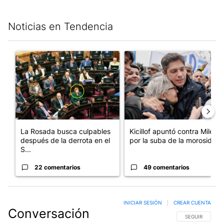
Noticias en Tendencia
Este listado muestra los artículos con más comentarios en los últim
Un artículo de tendencia con el título "La Rosada busca culpabl
Un artículo de tendencia con el
La Rosada busca culpables
Kicillof apuntó contra Milei
después de la derrota en el
por la suba de la morosida...
S...
22 comentarios
49 comentarios
INICIAR SESIÓN
|
CREAR CUENTA
Conversación
SIGA ESTA CO
SEGUIR