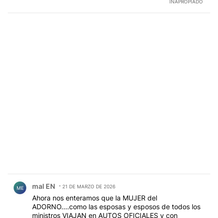
INAPROPIADO
CONTINUARON CON ARTISTAS , PERIODISTAS ETC .
AL PARECER AHORA LOS RESPONSABLES SON LOS
EMPRESARIOS , ANTES ERAN LOS SINDICATOS . EN
DEFINITIVA . HICIERON Y HACEN UNA GESTION
DESASTROSA . INFLACION , POBREZA , DESEMPLEO
, ESTAFAS , COIMAS , CORRUPCION , VIAJES
IMPRODUCTIVOS E INOCUOS , PRETENSIONES DE
LIDER MUNDIAL E INVOLUCRARNOS EN
CONFLICTOS EN LOS CUALES NADA TENEMOS QUE
VER . TODO ESO SAZONADO CON ENDEUDAMIENTO
IMPAGABLE , FUGA Y EVASION POR DOQUIER . EL
PLANETA SE PREOCUPA POR IRAN . Y LA BOMBA
NUCLEAR POR AHI ESTALLA ACA
Comentario de mal EN.
mal EN
21 DE MARZO DE 2026
ME
Ahora nos enteramos que la MUJER del
ADORNO....como las esposas y esposos de todos los
ministros VIAJAN en AUTOS OFICIALES y con