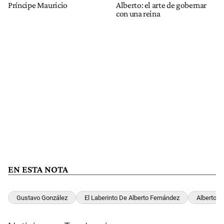
Príncipe Mauricio
Alberto: el arte de gobernar
con una reina
EN ESTA NOTA
Gustavo González
El Laberinto De Alberto Fernández
Alberto F