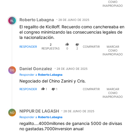
COMO
INAPROPIADO
Comentario de Roberto Labagna.
Roberto Labagna
28 DE JUNIO DE 2025
RL
El regalito de Kicilloff. Recuerdo como canchereaba en
el congreo minimizando las consecuencias legales de
la nacionalización.
2
RESPONDER
COMPARTIR
MARCAR
RESPUESTAS
0
2
COMO
INAPROPIADO
Respuesta de Daniel Gonzalez.
Daniel Gonzalez
28 DE JUNIO DE 2025
DG
Responder a
Roberto Labagna
Negociado del Chino Zanini y Cris.
RESPONDER
1
1
COMPARTIR
MARCAR
COMO
INAPROPIADO
Respuesta de NIPPUR DE LAGASH.
NIPPUR DE LAGASH
28 DE JUNIO DE 2025
ND
Responder a
Roberto Labagna
regalito....4000millones de ganancia 5000 de divisas
no gastadas.7000inversion anual