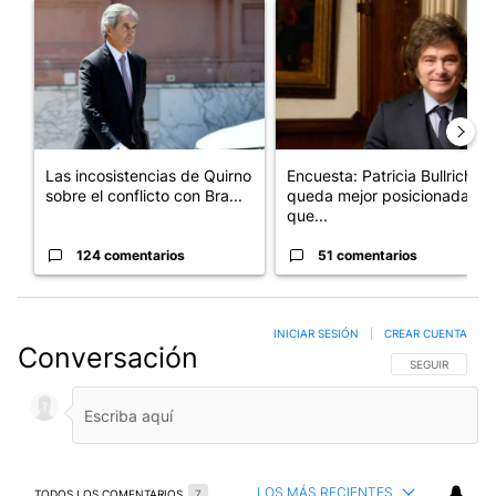
Un artículo de tendencia con el título "Las incosistencias de Qu
Un artículo de tendencia con e
Las incosistencias de Quirno
Encuesta: Patricia Bullrich
sobre el conflicto con Bra...
queda mejor posicionada
que...
124 comentarios
51 comentarios
INICIAR SESIÓN
|
CREAR CUENTA
Conversación
SIGA ESTA CO
SEGUIR
LOS MÁS RECIENTES
TODOS LOS COMENTARIOS
7