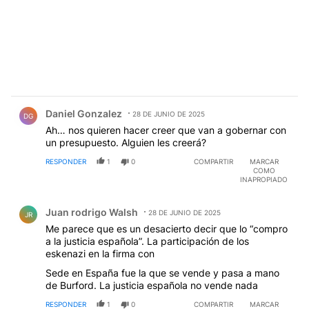
Comentario de Daniel Gonzalez.
Daniel Gonzalez
28 DE JUNIO DE 2025
DG
Ah… nos quieren hacer creer que van a gobernar con
un presupuesto. Alguien les creerá?
RESPONDER
1
0
COMPARTIR
MARCAR
COMO
INAPROPIADO
Comentario de Juan rodrigo Walsh.
Juan rodrigo Walsh
28 DE JUNIO DE 2025
JR
Me parece que es un desacierto decir que lo “compro
a la justicia española”. La participación de los
eskenazi en la firma con
Sede en España fue la que se vende y pasa a mano
de Burford. La justicia española no vende nada
RESPONDER
1
0
COMPARTIR
MARCAR