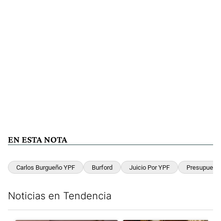
EN ESTA NOTA
Carlos Burgueño YPF
Burford
Juicio Por YPF
Presupuest
Noticias en Tendencia
Este listado muestra los artículos con más comentarios en los últim