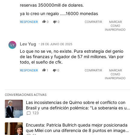
reservas 350000mill de dolares.
ya lo creo un regalo .....16000 monedas
RESPONDER
0
0
COMPARTIR
MARCAR
COMO
INAPROPIADO
Comentario de Lev Yug.
Lev Yug
28 DE JUNIO DE 2025
LY
Lo que no se ve, no existe. Pura estrategia del genio
de las finanzas y fugador de 57 mil millones. Van por
todo, el sueño de cfk.
RESPONDER
1
0
COMPARTIR
MARCAR
COMO
INAPROPIADO
CONVERSACIONES ACTIVAS
Este listado muestra los artículos con más comentarios en los últim
Un artículo de tendencia con el título "Las incosistencias de Quir
Las incosistencias de Quirno sobre el conflicto con
Brasil y una definición polémica: "La soberania es un
concepto antiguo"
123
Un artículo de tendencia con el título "Encuesta: Patricia Bullri
Encuesta: Patricia Bullrich queda mejor posicionada
que Milei con una diferencia de 8 puntos en imagen