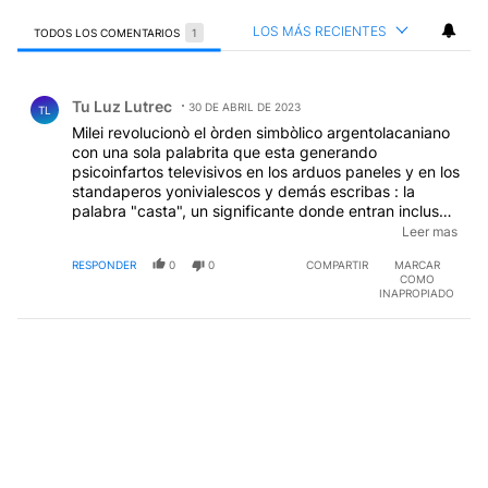
LOS MÁS RECIENTES
TODOS LOS COMENTARIOS
1
Todos los comentarios
Comentario de Tu Luz Lutrec.
Tu Luz Lutrec
30 DE ABRIL DE 2023
TL
Milei revolucionò el òrden simbòlico argentolacaniano
con una sola palabrita que esta generando
psicoinfartos televisivos en los arduos paneles y en los
standaperos yonivialescos y demás escribas : la
palabra "casta", un significante donde entran incluso,
a juzgar por las amañadas y soporíferas peroratas
Leer mas
contra peluca, que los descompensa al leer las
RESPONDER
0
0
COMPARTIR
MARCAR
encuestas.
COMO
INAPROPIADO