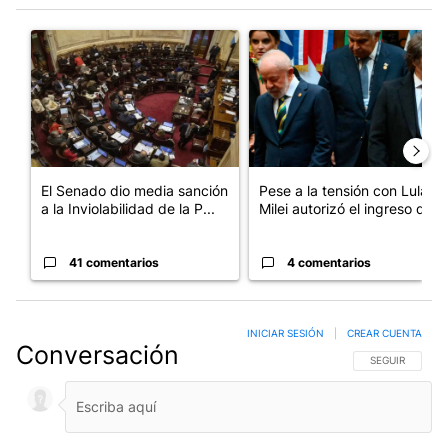
Este listado muestra los artículos con más comentarios en los últim
Un artículo de tendencia con el título "El Senado dio media san
Un artículo de tendencia con el
El Senado dio media sanción
Pese a la tensión con Lula,
a la Inviolabilidad de la P...
Milei autorizó el ingreso d...
41 comentarios
4 comentarios
INICIAR SESIÓN
|
CREAR CUENTA
Conversación
SIGA ESTA CO
SEGUIR