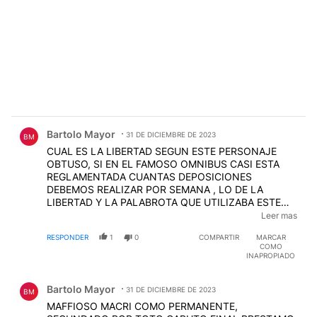
Comentario de Bartolo Mayor.
Bartolo Mayor
31 DE DICIEMBRE DE 2023
BM
CUAL ES LA LIBERTAD SEGUN ESTE PERSONAJE
OBTUSO, SI EN EL FAMOSO OMNIBUS CASI ESTA
REGLAMENTADA CUANTAS DEPOSICIONES
DEBEMOS REALIZAR POR SEMANA , LO DE LA
LIBERTAD Y LA PALABROTA QUE UTILIZABA ESTE
ESQUIZOFRENICO ME DA MUCHA DUDA. Y PARECE
Leer mas
QUE LA CASTA ERA OTRA ALLI MINTIO, PERO AUN
RESPONDER
1
0
COMPARTIR
MARCAR
ASI LO INVITARON AL TEATRO JAJAJAJ
COMO
INAPROPIADO
Comentario de Bartolo Mayor.
Bartolo Mayor
31 DE DICIEMBRE DE 2023
BM
MAFFIOSO MACRI COMO PERMANENTE,