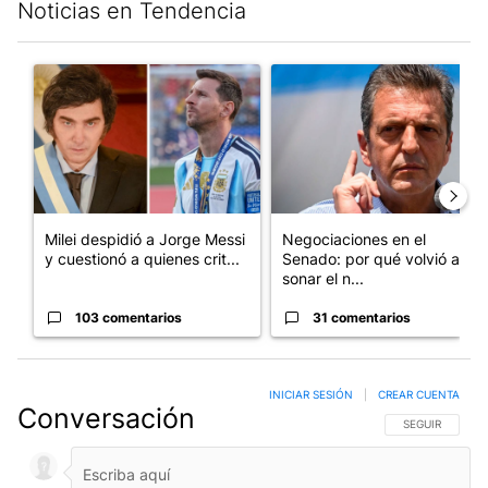
Noticias en Tendencia
Este listado muestra los artículos con más comentarios en los últim
Un artículo de tendencia con el título "Milei despidió a Jorge 
Un artículo de tendencia con 
Milei despidió a Jorge Messi
Negociaciones en el
y cuestionó a quienes crit...
Senado: por qué volvió a
sonar el n...
103 comentarios
31 comentarios
INICIAR SESIÓN
|
CREAR CUENTA
Conversación
SIGA ESTA CO
SEGUIR