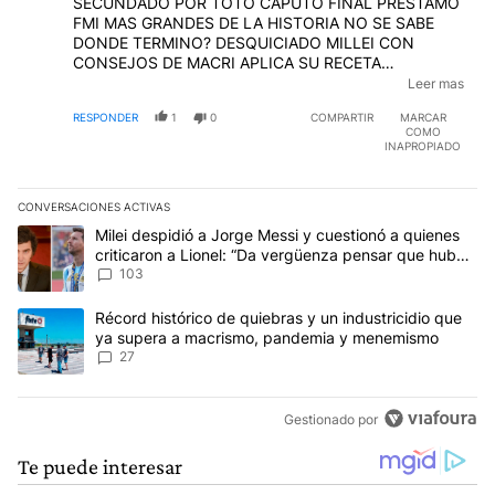
SECUNDADO POR TOTO CAPUTO FINAL PRESTAMO
FMI MAS GRANDES DE LA HISTORIA NO SE SABE
DONDE TERMINO? DESQUICIADO MILLEI CON
CONSEJOS DE MACRI APLICA SU RECETA
DELIRANTE, ACTOR INVITADO TOTO CAPUTO.
Leer mas
PUEDE UN PAIS ESTAR EN ZOZOBRA Y EN FILO DE
RESPONDER
1
0
COMPARTIR
MARCAR
ABISMO POR ESTO PERSONAJE ?
COMO
INAPROPIADO
CONVERSACIONES ACTIVAS
Este listado muestra los artículos con más comentarios en los últim
Un artículo de tendencia con el título "Milei despidió a Jorge Mes
Milei despidió a Jorge Messi y cuestionó a quienes
criticaron a Lionel: “Da vergüenza pensar que hubo
anti-Messi”
103
Un artículo de tendencia con el título "Récord histórico de quie
Récord histórico de quiebras y un industricidio que
ya supera a macrismo, pandemia y menemismo
27
Gestionado por