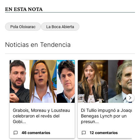
EN ESTA NOTA
Pola Oloixarac
La Boca Abierta
Noticias en Tendencia
Este listado muestra los artículos con más comentarios en los últim
Un artículo de tendencia con el título "Grabois, Moreau y Loust
Un artículo de tendencia con e
Grabois, Moreau y Lousteau
Di Tullio impugnó a Joaquín
celebraron el revés del
Benegas Lynch por un
Gobi...
presun...
46 comentarios
12 comentarios