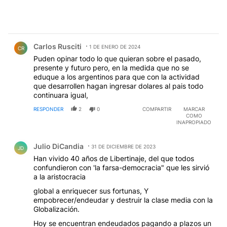
Comentario de Carlos Rusciti.
Carlos Rusciti
1 DE ENERO DE 2024
CR
Puden opinar todo lo que quieran sobre el pasado,
presente y futuro pero, en la medida que no se
eduque a los argentinos para que con la actividad
que desarrollen hagan ingresar dolares al pais todo
continuara igual,
RESPONDER
2
0
COMPARTIR
MARCAR
COMO
INAPROPIADO
Comentario de Julio DiCandia.
Julio DiCandia
31 DE DICIEMBRE DE 2023
JD
Han vivido 40 años de Libertinaje, del que todos
confundieron con 'la farsa-democracia" que les sirvió
a la aristocracia
global a enriquecer sus fortunas, Y
empobrecer/endeudar y destruir la clase media con la
Globalización.
Hoy se encuentran endeudados pagando a plazos un