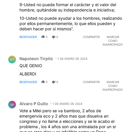
9-Usted no puede formar el carácter y el valor del
hombre, quitándole su independencia e iniciativa;
10-Usted no puede ayudar a los hombres, realizando
por ellos permanentemente, lo que ellos pueden y
deben hacer por sí mismos”.
RESPONDER
0
0
COMPARTIR
MARCAR
COMO
INAPROPIADO
Comentario de Napoleon Tirpitz.
Napoleon Tirpitz
1 DE ENERO DE 2024
NT
QUE GENIO
ALBERDI
RESPONDER
0
0
COMPARTIR
MARCAR
COMO
INAPROPIADO
Comentario de Alvaro P Gullo.
Alvaro P Gullo
1 DE ENERO DE 2024
AP
Vote a Milei pero se va bamboo, 2 años de
emergenvia eco y 2 años mas que disuelva an
congreso y no llame a elecciones y se le acabo el
problema , los 4 años son una animalada por un sr
que se cree dios y es infallible como un Papa