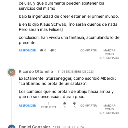
celular, y que duramente pueden sostener los
servicios del mismo
bajo la ingenuidad de creer estar en el primer mundo.
Bien lo dijo Klaus Schwab, [no serán dueños de nada,
Pero seran mas Felices]
conclusion; han vivido una fantasia, acumulando lo del
presente
RESPONDER
0
0
COMPARTIR
MARCAR
COMO
INAPROPIADO
Comentario de Ricardo Ottonello.
Ricardo Ottonello
31 DE DICIEMBRE DE 2023
RO
Exactamente, Sturzenegger, como escribió Alberdi :
"La libertad no brota de un sablazo".
Los cambios que no brotan de abajo hacia arriba y
que no se consensúan, duran poco.
1
RESPONDER
COMPARTIR
MARCAR
RESPUESTA
3
0
COMO
INAPROPIADO
Respuesta de Daniel Gonzalez.
Daniel Gonzalez
1 DE ENERO DE 2024