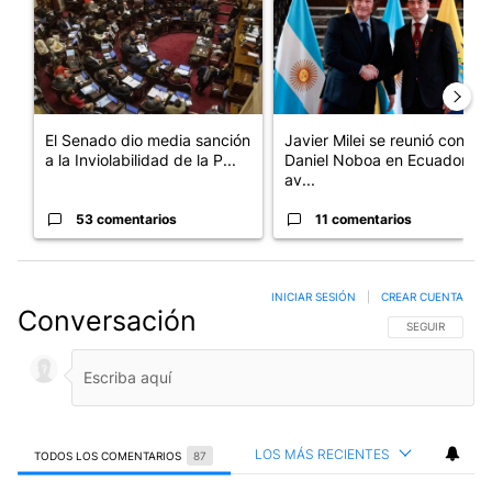
El Senado dio media sanción
Javier Milei se reunió con
a la Inviolabilidad de la P...
Daniel Noboa en Ecuador y
av...
53 comentarios
11 comentarios
INICIAR SESIÓN
|
CREAR CUENTA
Conversación
SIGA ESTA CO
SEGUIR
LOS MÁS RECIENTES
TODOS LOS COMENTARIOS
87
Todos los comentarios