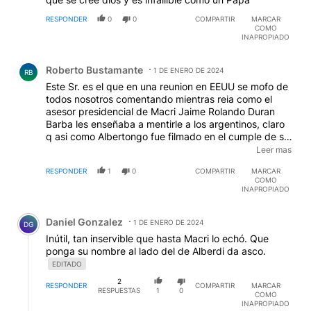
RESPONDER
0
0
COMPARTIR
MARCAR
COMO
INAPROPIADO
Comentario de Roberto Bustamante.
Roberto Bustamante
1 DE ENERO DE 2024
RB
Este Sr. es el que en una reunion en EEUU se mofo de
todos nosotros comentando mientras reia como el
asesor presidencial de Macri Jaime Rolando Duran
Barba les enseñaba a mentirle a los argentinos, claro
q asi como Albertongo fue filmado en el cumple de su
Sra tambien Sturzenegguer lo fue. A la comprobada
Leer mas
basura no habria q permitirle dar letra.
EDITADO
RESPONDER
1
0
COMPARTIR
MARCAR
COMO
INAPROPIADO
Comentario de Daniel Gonzalez.
Daniel Gonzalez
1 DE ENERO DE 2024
DG
Inútil, tan inservible que hasta Macri lo echó. Que
ponga su nombre al lado del de Alberdi da asco.
EDITADO
2
RESPONDER
COMPARTIR
MARCAR
RESPUESTAS
1
0
COMO
INAPROPIADO