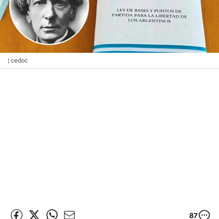
| cedoc
87