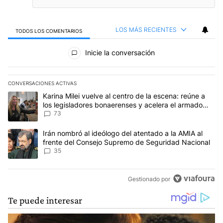
LOS MÁS RECIENTES
TODOS LOS COMENTARIOS
Todos los comentarios
Inicie la conversación
CONVERSACIONES ACTIVAS
Este listado muestra los artículos con más comentarios en los últim
Un artículo de tendencia con el título "Karina Milei vuelve al cen
Karina Milei vuelve al centro de la escena: reúne a
los legisladores bonaerenses y acelera el armado
para 2027
73
Un artículo de tendencia con el título "Irán nombró al ideólogo d
Irán nombró al ideólogo del atentado a la AMIA al
frente del Consejo Supremo de Seguridad Nacional
35
Gestionado por