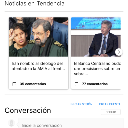
Noticias en Tendencia
Este listado muestra los artículos con más comentarios en los últim
Un artículo de tendencia con el título "Irán nombró al ideólog
Un artículo de tendencia con e
Irán nombró al ideólogo del
El Banco Central no pudo
atentado a la AMIA al frent...
dar precisiones sobre un
sobra...
35 comentarios
77 comentarios
INICIAR SESIÓN
|
CREAR CUENTA
Conversación
SIGA ESTA CO
SEGUIR