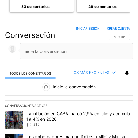
33 comentarios
29 comentarios
INICIAR SESIÓN
|
CREAR CUENTA
Conversación
SIGA ESTA CO
SEGUIR
LOS MÁS RECIENTES
TODOS LOS COMENTARIOS
Todos los comentarios
Inicie la conversación
CONVERSACIONES ACTIVAS
Este listado muestra los artículos con más comentarios en los últim
Un artículo de tendencia con el título "La inflación en CABA marc
La inflación en CABA marcó 2,9% en julio y acumula
19,4% en 2026
213
Un artículo de tendencia con el título "Los gobernadores marcan l
Los gobernadores marcan límites a Milei y Massa