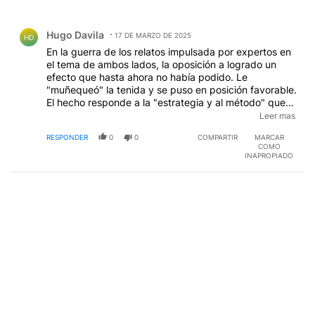
Todos los comentarios
Comentario de Hugo Davila.
Hugo Davila
17 DE MARZO DE 2025
HD
En la guerra de los relatos impulsada por expertos en
el tema de ambos lados, la oposición a logrado un
efecto que hasta ahora no había podido. Le
"muñequeó" la tenida y se puso en posición favorable.
El hecho responde a la "estrategia y al método" que
usaron los bolcheviques en rusia para su revolución
Leer mas
de 1917...aprovechar cualquier acontecimiento
RESPONDER
0
0
COMPARTIR
MARCAR
político-social sensible para agitar y aumentar la
COMO
irritabilidad social para poder acusar al gobierno por
INAPROPIADO
los sucesos que influyen en la aceptación ciudadana.
Son disputas de minorías que se disputan la opinión
pública y sus derivados...encuestas, popularidad y de
último la intención de voto. Si se puede tambien
desestabilizar gobiernos. Sugiero indagar sobre el
Metodo de lo bolcheviques y se sorprenderan con lo
que pueden encontrar. La ideología socialista es la
estación final a la que conducen todos los pasos que
da la izquierda, bajo cualquier nombre que se
cobijen...hoy, preponderantemente el sello Peronismo
Kirchnerista.