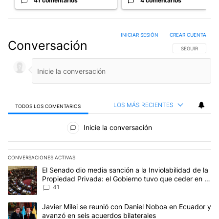
41 comentarios
4 comentarios
INICIAR SESIÓN
|
CREAR CUENTA
Conversación
SIGA ESTA CO
SEGUIR
LOS MÁS RECIENTES
TODOS LOS COMENTARIOS
Todos los comentarios
Inicie la conversación
CONVERSACIONES ACTIVAS
Este listado muestra los artículos con más comentarios en los últim
Un artículo de tendencia con el título "El Senado dio media sanció
El Senado dio media sanción a la Inviolabilidad de la
Propiedad Privada: el Gobierno tuvo que ceder en la
Ley del Manejo del Fuego
41
Un artículo de tendencia con el título "Javier Milei se reunió con
Javier Milei se reunió con Daniel Noboa en Ecuador y
avanzó en seis acuerdos bilaterales