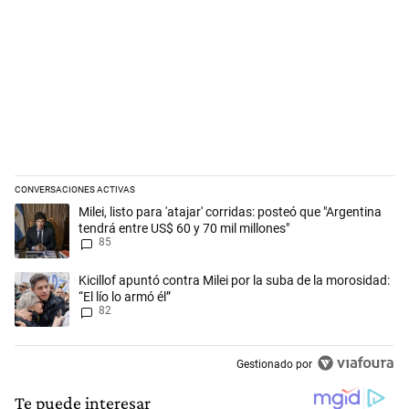
CONVERSACIONES ACTIVAS
Este listado muestra los artículos con más comentarios en los últimos 
Un artículo de tendencia con el título "Milei, listo para 'atajar' corrid
Milei, listo para 'atajar' corridas: posteó que "Argentina
tendrá entre US$ 60 y 70 mil millones"
85
Un artículo de tendencia con el título "Kicillof apuntó contra Milei por 
Kicillof apuntó contra Milei por la suba de la morosidad:
“El lío lo armó él”
82
Gestionado por