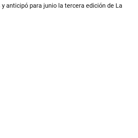
Go
y anticipó para junio la tercera edición de La
de
Có