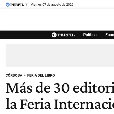
viernes 07 de agosto de 2026
Últimas noticias
Política
Eco
Inicio
Ahora
Opinión
Cultura
Arte
Educación
Videos
Córdoba
Reperfilar
Diario del Juicio
CÓRDOBA
FERIA DEL LIBRO
Más de 30 editor
la Feria Internac