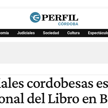
nomía
Judiciales
Sociedad
Cultura
Espectácul
Política
Pymes
Salud
Internacional
Clima
Deportes
Business
Noticias
Caras
iales cordobesas e
ional del Libro en 