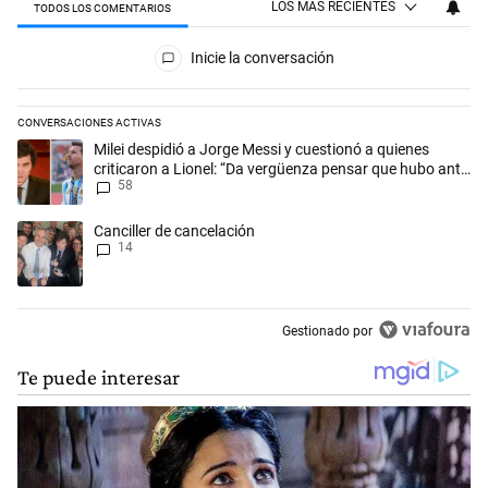
LOS MÁS RECIENTES
TODOS LOS COMENTARIOS
Todos los comentarios
Inicie la conversación
CONVERSACIONES ACTIVAS
Este listado muestra los artículos con más comentarios en los últimos 
Un artículo de tendencia con el título "Milei despidió a Jorge Messi y
Milei despidió a Jorge Messi y cuestionó a quienes
criticaron a Lionel: “Da vergüenza pensar que hubo anti-
58
Messi”
Un artículo de tendencia con el título "Canciller de cancelación" con 1
Canciller de cancelación
14
Gestionado por