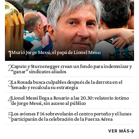
1
Murió Jorge Messi, el papá de Lionel Messi
2
Caputo y Sturzenegger crean un fondo para indemnizar y
“ganar” sindicatos aliados
3
La Rosada busca culpables después de la derrota en el
Senado y recalcula su estrategia
4
Lionel Messi llega a Rosario a las 20.30: velatorio íntimo
de Jorge Messi, sin acceso al público
5
Los aviones F 16 sobrevolarán el centro porteño y el lunes
participarán de la celebración de la Fuerza Aérea
VER MÁS