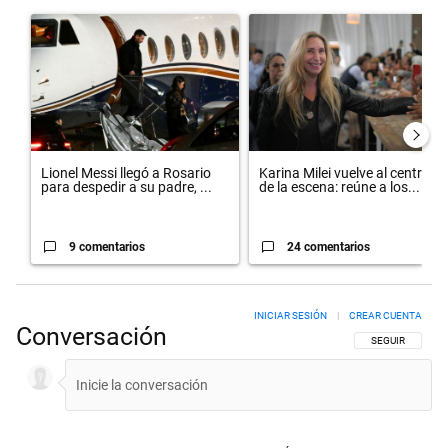
Este listado muestra los artículos con más comentarios en los últimos 
Un artículo de tendencia con el título "Lionel Messi llegó a Rosario
Un artículo de tendencia con el 
Lionel Messi llegó a Rosario
Karina Milei vuelve al centro
para despedir a su padre, ...
de la escena: reúne a los...
9 comentarios
24 comentarios
INICIAR SESIÓN
|
CREAR CUENTA
Conversación
SIGA ESTA CON
SEGUIR