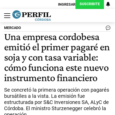
SUSCRIBITE
INGRESAR
Política
Economía
Judiciales
Sociedad
Cultura
Espectáculos
Deportes
Protagonistas
MERCADO
Una empresa cordobesa
emitió el primer pagaré en
soja y con tasa variable:
cómo funciona este nuevo
instrumento financiero
Se concretó la primera operación con pagarés
bursátiles a la vista. La emisión fue
estructurada por S&C Inversiones SA, ALyC de
Córdoba. El ministro Sturzenegger celebró la
operación.