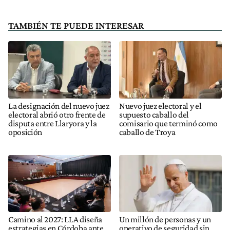
TAMBIÉN TE PUEDE INTERESAR
La designación del nuevo juez
Nuevo juez electoral y el
electoral abrió otro frente de
supuesto caballo del
disputa entre Llaryora y la
comisario que terminó como
oposición
caballo de Troya
Camino al 2027: LLA diseña
Un millón de personas y un
estrategias en Córdoba ante
operativo de seguridad sin