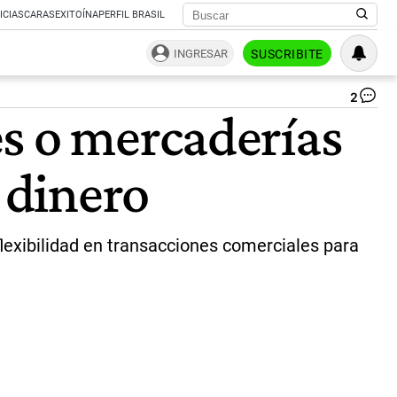
ICIAS
CARAS
EXITOÍNA
PERFIL BRASIL
INGRESAR
SUSCRIBITE
2
Ex
s o mercaderías
gr
|
Not
 dinero
Ar
lexibilidad en transacciones comerciales para