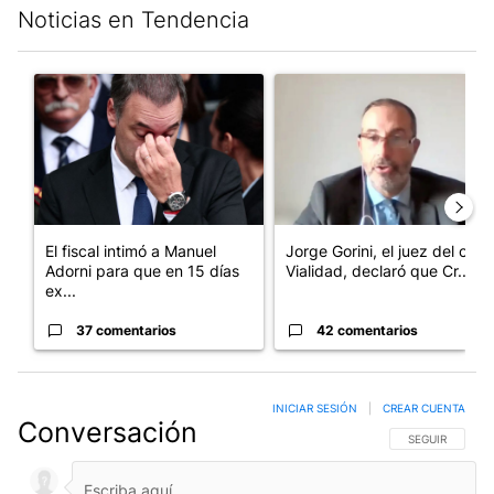
Noticias en Tendencia
Este listado muestra los artículos con más comentarios en los últim
Un artículo de tendencia con el título "El fiscal intimó a Manue
Un artículo de tendencia con e
El fiscal intimó a Manuel
Jorge Gorini, el juez del caso
Adorni para que en 15 días
Vialidad, declaró que Cr...
ex...
37 comentarios
42 comentarios
INICIAR SESIÓN
|
CREAR CUENTA
Conversación
SIGA ESTA CO
SEGUIR