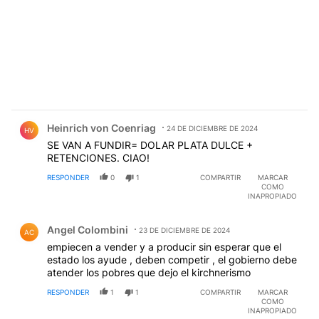
Comentario de Heinrich von Coenriag.
Heinrich von Coenriag
24 DE DICIEMBRE DE 2024
HV
SE VAN A FUNDIR= DOLAR PLATA DULCE +
RETENCIONES. CIAO!
RESPONDER
0
1
COMPARTIR
MARCAR
COMO
INAPROPIADO
Comentario de Angel Colombini.
Angel Colombini
23 DE DICIEMBRE DE 2024
AC
empiecen a vender y a producir sin esperar que el
estado los ayude , deben competir , el gobierno debe
atender los pobres que dejo el kirchnerismo
RESPONDER
1
1
COMPARTIR
MARCAR
COMO
INAPROPIADO