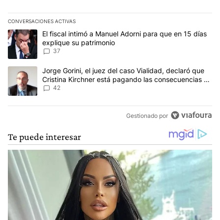
CONVERSACIONES ACTIVAS
Este listado muestra los artículos con más comentarios en los últim
Un artículo de tendencia con el título "El fiscal intimó a Manuel 
El fiscal intimó a Manuel Adorni para que en 15 días
explique su patrimonio
37
Un artículo de tendencia con el título "Jorge Gorini, el juez del
Jorge Gorini, el juez del caso Vialidad, declaró que
Cristina Kirchner está pagando las consecuencias de
cometer "un delito comprobado"
42
Gestionado por