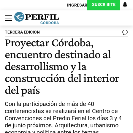
SUSCRIBITE
INGRESAR
Política
Economía
Judiciales
Sociedad
Cultura
Espectáculos
Deportes
Protagonistas
TERCERA EDICIÓN
Proyectar Córdoba,
encuentro destinado al
desarrollismo y la
construcción del interior
del país
Con la participación de más de 40
conferencistas se realizará en el Centro de
Convenciones del Predio Ferial los días 3 y 4
de junio próximos. Arquitectura, urbanismo,
economía y política entre los temas.