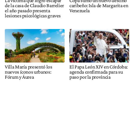
La víctima que logró escapar
Copa sumó un nuevo destino
de la casa de Claudio Barrelier
caribeño: Isla de Margarita en
el año pasado presenta
Venezuela
lesiones psicológicas graves
Villa María presentó los
El Papa León XIV en Córdoba:
nuevos íconos urbanos:
agenda confirmada para su
Fórum y Áurea
paso por la provincia