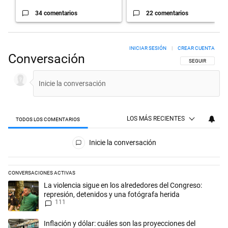
34 comentarios
22 comentarios
INICIAR SESIÓN
|
CREAR CUENTA
Conversación
SIGA ESTA CON
SEGUIR
LOS MÁS RECIENTES
TODOS LOS COMENTARIOS
Todos los comentarios
Inicie la conversación
CONVERSACIONES ACTIVAS
Este listado muestra los artículos con más comentarios en los últimos 
Un artículo de tendencia con el título "La violencia sigue en los alred
La violencia sigue en los alrededores del Congreso:
represión, detenidos y una fotógrafa herida
111
Un artículo de tendencia con el título "Inflación y dólar: cuáles son l
Inflación y dólar: cuáles son las proyecciones del