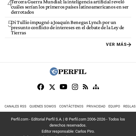
4
Tercera Guerra Mundial: la inteligencia artificial reveló
cuáles serían los primeros países latinoamericanos en ser
derrotados
5
Di Tullio impugnó a Joaquín Benegas Lynch por un
presunto conflicto de intereses en el debate de la Ley de
Tierras
VER MÁS
CANALES RSS
QUIENES SOMOS
CONTÁCTENOS
PRIVACIDAD
EQUIPO
REGLAS
Perfil.com - Editorial Perfil S.A.
| © Perfil.com 2006-2026 - Todos los
derechos reservados.
Editor responsable: Carlos Piro.