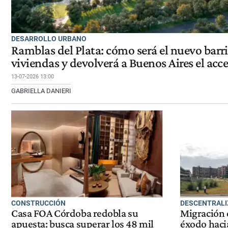
DESARROLLO URBANO
Ramblas del Plata: cómo será el nuevo bar
viviendas y devolverá a Buenos Aires el acce
13-07-2026 13:00
GABRIELLA DANIERI
CONSTRUCCIÓN
DESCENTRALI
Casa FOA Córdoba redobla su
Migración e
apuesta: busca superar los 48 mil
éxodo haci