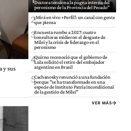
1
Doctora tensiona la pugna interna del
peronismo de la Provincia del Pecado"
¡Mirá en vivo +Perfil!: un canal con gente
2
que piensa
Encuesta rumbo a 2027: cuatro
3
consultoras midieron el desgaste de
Milei y la crisis de liderazgo en el
peronismo
Quirno reconoció que el gobierno de
4
Lula solicitó el retiro del embajador
argentino en Brasil
a y sus
Cachanosky renunció a una fundación
5
porque "se ha transformado en una
especie de Instituto Patria incondicional
de la gestión de Milei"
VER MÁS