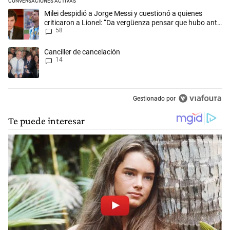
CONVERSACIONES ACTIVAS
Este listado muestra los artículos con más comentarios en los últimos 
Un artículo de tendencia con el título "Milei despidió a Jorge Messi y
Milei despidió a Jorge Messi y cuestionó a quienes
criticaron a Lionel: “Da vergüenza pensar que hubo anti-
58
Messi”
Un artículo de tendencia con el título "Canciller de cancelación" con 1
Canciller de cancelación
14
Gestionado por