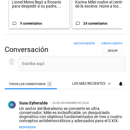
Lionel Messi llegó a Rosario
Karina Milei vuelve al centro
para despedir a su padre, ...
de la escena: reúne a los...
9 comentarios
24 comentarios
INICIAR SESIÓN
|
CREAR CUENTA
Conversación
SIGA ESTA CON
SEGUIR
LOS MÁS RECIENTES
TODOS LOS COMENTARIOS
1
Todos los comentarios
Comentario de Susu Eyheralde.
Susu Eyheralde
24 DE NOVIEMBRE DE 2024
SE
Un sector del liberalismo se convierte en ultra
conservador; Milei es inclasificable, un desquiciado
dogmático con objetivos fundamentados en tres o cuatro
conceptos antidemocráticos y adecuados para el S XIX.
RESPONDER