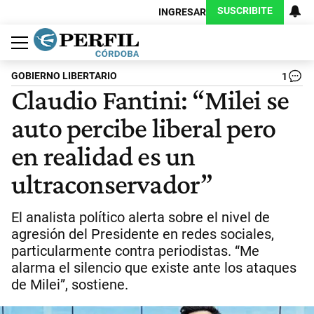
SUSCRIBITE
INGRESAR
Política
Economía
Judiciales
Sociedad
Cultura
Espectáculos
Deportes
Protagonistas
GOBIERNO LIBERTARIO
1
Claudio Fantini: “Milei se
auto percibe liberal pero
en realidad es un
ultraconservador”
El analista político alerta sobre el nivel de
agresión del Presidente en redes sociales,
particularmente contra periodistas. “Me
alarma el silencio que existe ante los ataques
de Milei”, sostiene.