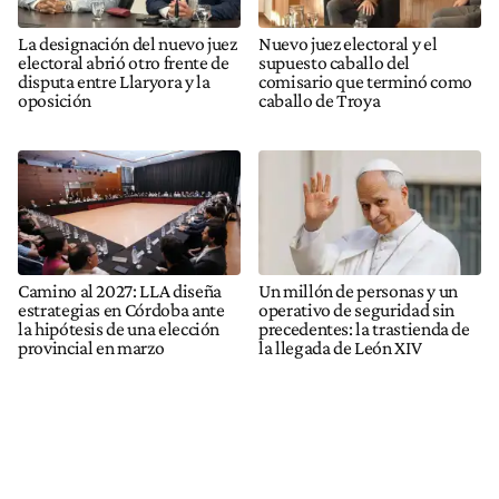
La designación del nuevo juez
Nuevo juez electoral y el
electoral abrió otro frente de
supuesto caballo del
disputa entre Llaryora y la
comisario que terminó como
oposición
caballo de Troya
Camino al 2027: LLA diseña
Un millón de personas y un
estrategias en Córdoba ante
operativo de seguridad sin
la hipótesis de una elección
precedentes: la trastienda de
provincial en marzo
la llegada de León XIV