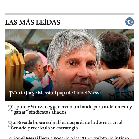
LAS MÁS LEÍDAS
1
Murió Jorge Messi, el papá de Lionel Messi
2
Caputo y Sturzenegger crean un fondo para indemnizar y
“ganar” sindicatos aliados
3
La Rosada busca culpables después de la derrota en el
Senado y recalcula su estrategia
Lionel Messi llega a Rosario a las 20.30: velatorio íntimo