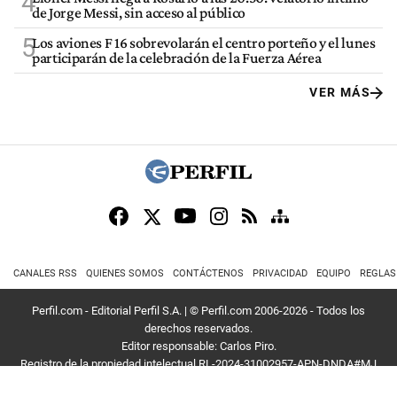
4
de Jorge Messi, sin acceso al público
5
Los aviones F 16 sobrevolarán el centro porteño y el lunes
participarán de la celebración de la Fuerza Aérea
VER MÁS
CANALES RSS
QUIENES SOMOS
CONTÁCTENOS
PRIVACIDAD
EQUIPO
REGLAS
Perfil.com - Editorial Perfil S.A.
| © Perfil.com 2006-2026 - Todos los
derechos reservados.
Editor responsable: Carlos Piro.
Registro de la propiedad intelectual RL-2024-31002957-APN-DNDA#MJ
Dirección:
California 2715
,
C1289ABI
,
CABA, Argentina
| Teléfono:
+54 9 11
3453 4567
| E-mail:
atencion@perfil.com