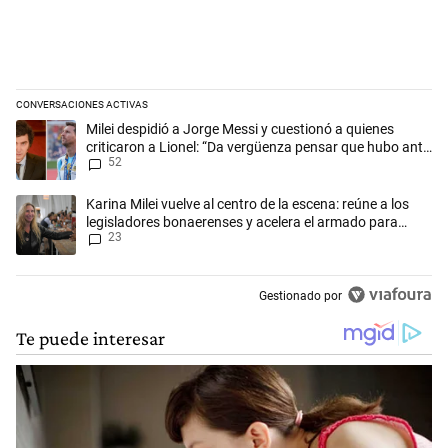
CONVERSACIONES ACTIVAS
Este listado muestra los artículos con más comentarios en los últimos 
Un artículo de tendencia con el título "Milei despidió a Jorge Messi y
Milei despidió a Jorge Messi y cuestionó a quienes
criticaron a Lionel: “Da vergüenza pensar que hubo anti-
52
Messi”
Un artículo de tendencia con el título "Karina Milei vuelve al centro d
Karina Milei vuelve al centro de la escena: reúne a los
legisladores bonaerenses y acelera el armado para
23
2027
Gestionado por