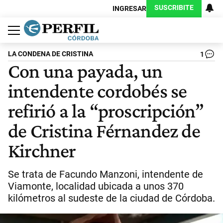
SUSCRIBITE
INGRESAR
Política
Economía
Judiciales
Sociedad
Cultura
Espectáculos
Deportes
Protagonistas
LA CONDENA DE CRISTINA
1
Con una payada, un
intendente cordobés se
refirió a la “proscripción”
de Cristina Férnandez de
Kirchner
Se trata de Facundo Manzoni, intendente de
Viamonte, localidad ubicada a unos 370
kilómetros al sudeste de la ciudad de Córdoba.