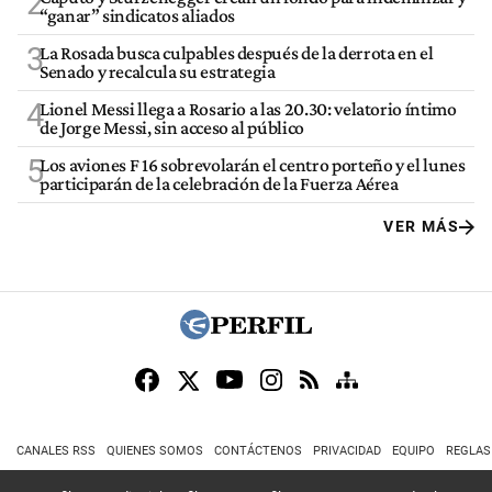
2
“ganar” sindicatos aliados
3
La Rosada busca culpables después de la derrota en el
Senado y recalcula su estrategia
4
Lionel Messi llega a Rosario a las 20.30: velatorio íntimo
de Jorge Messi, sin acceso al público
5
Los aviones F 16 sobrevolarán el centro porteño y el lunes
participarán de la celebración de la Fuerza Aérea
VER MÁS
CANALES RSS
QUIENES SOMOS
CONTÁCTENOS
PRIVACIDAD
EQUIPO
REGLAS