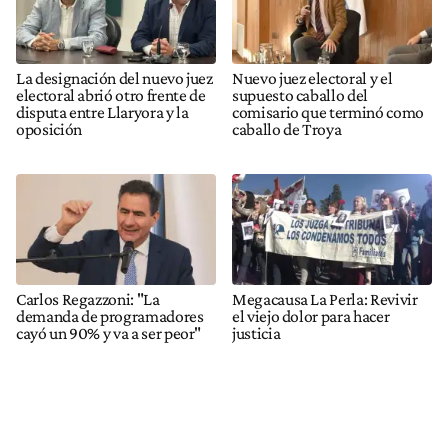
La designación del nuevo juez
Nuevo juez electoral y el
electoral abrió otro frente de
supuesto caballo del
disputa entre Llaryora y la
comisario que terminó como
oposición
caballo de Troya
Carlos Regazzoni: "La
Megacausa La Perla: Revivir
demanda de programadores
el viejo dolor para hacer
cayó un 90% y va a ser peor"
justicia