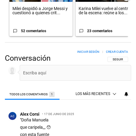
Milei despidió a Jorge Messi y
Karina Milei vuelve al centro
cuestionó a quienes crit...
de la escena: reúne a los...
52 comentarios
23 comentarios
INICIAR SESIÓN
|
CREAR CUENTA
Conversación
SIGA ESTA CON
SEGUIR
LOS MÁS RECIENTES
TODOS LOS COMENTARIOS
1
Todos los comentarios
Comentario de Alex Corsi.
Alex Corsi
17 DE JUNIO DE 2025
AC
"Doña Manuela
que caripela,,, 😯
con esta fuente