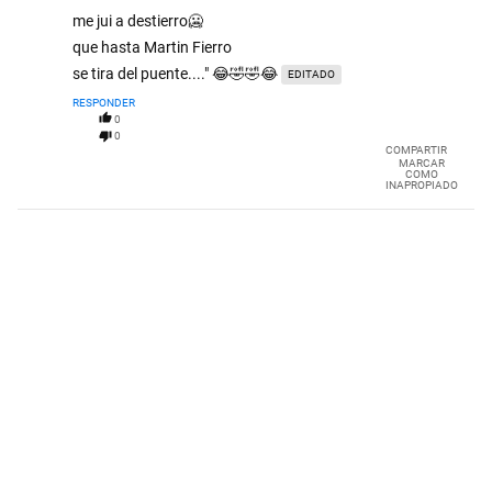
me jui a destierro🥶
que hasta Martin Fierro
se tira del puente...." 😂🤣🤣😂
EDITADO
RESPONDER
0
0
COMPARTIR
MARCAR
COMO
INAPROPIADO