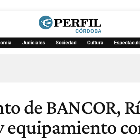
nomía
Judiciales
Sociedad
Cultura
Espectácul
Política
Pymes
Salud
Internacional
Clima
Deportes
Business
Noticias
Caras
nto de BANCOR, Rí
 y equipamiento c