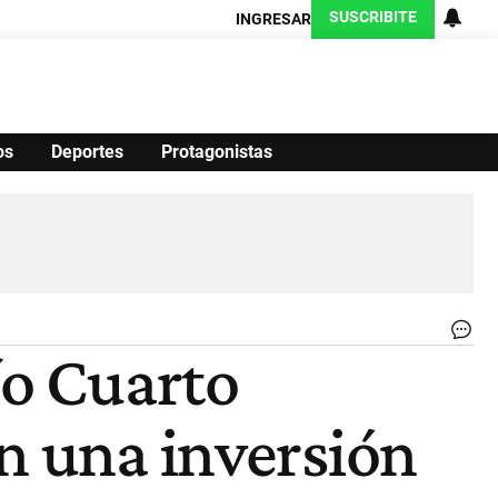
SUSCRIBITE
INGRESAR
os
Deportes
Protagonistas
Ciencia
Protagonistas
Tecnología
CARAS
Exitoina
Turismo
Exitoina
Gaming
Vivo
.
o Cuarto
|
Gen
on una inversión