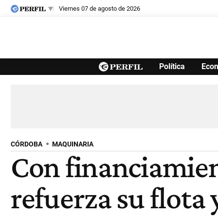
viernes 07 de agosto de 2026
Últimas noticias
Política
Eco
Inicio
Ahora
Opinión
Cultura
Arte
Educación
Videos
Córdoba
Reperfilar
Diario del Juicio
CÓRDOBA
MAQUINARIA
Con financiamie
refuerza su flota