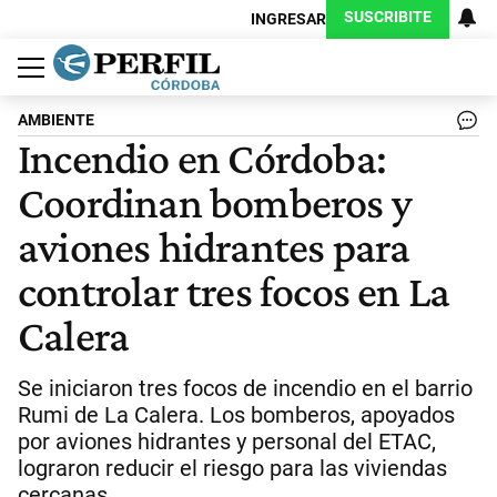
SUSCRIBITE
INGRESAR
Política
Economía
Judiciales
Sociedad
Cultura
Espectáculos
Deportes
Protagonistas
AMBIENTE
Incendio en Córdoba:
Coordinan bomberos y
aviones hidrantes para
controlar tres focos en La
Calera
Se iniciaron tres focos de incendio en el barrio
Rumi de La Calera. Los bomberos, apoyados
por aviones hidrantes y personal del ETAC,
lograron reducir el riesgo para las viviendas
cercanas.