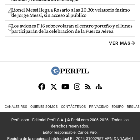
4
Lionel Messi llega a Rosario a las 20.30: velatorio íntimo
de Jorge Messi, sin acceso al público
5
Los aviones F 16 sobrevolarán el centro porteño y el lunes
participarán de la celebración de la Fuerza Aérea
VER MÁS
CANALES RSS
QUIENES SOMOS
CONTÁCTENOS
PRIVACIDAD
EQUIPO
REGLAS
Perfil.com - Editorial Perfil S.A.
| © Perfil.com 2006-2026 - Todos los
derechos reservados.
Editor responsable: Carlos Piro.
Registro de la propiedad intelectual RL-2024-31002957-APN-DNDA#MJ