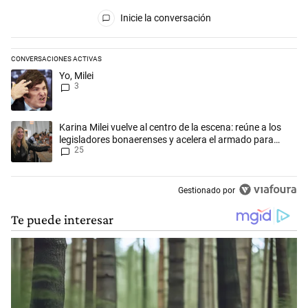
Todos los comentarios
Inicie la conversación
CONVERSACIONES ACTIVAS
Este listado muestra los artículos con más comentarios en los últimos 
Un artículo de tendencia con el título "Yo, Milei" con 3 comentarios.
Yo, Milei
3
Un artículo de tendencia con el título "Karina Milei vuelve al centro d
Karina Milei vuelve al centro de la escena: reúne a los
legisladores bonaerenses y acelera el armado para
25
2027
Gestionado por