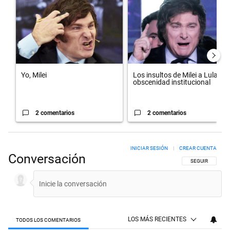
Yo, Milei
Los insultos de Milei a Lula:
obscenidad institucional
2 comentarios
2 comentarios
INICIAR SESIÓN
|
CREAR CUENTA
Conversación
SIGA ESTA CON
SEGUIR
LOS MÁS RECIENTES
TODOS LOS COMENTARIOS