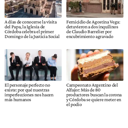
A días de conocerse la visita
Femicidio de Agostina Vega:
del Papa, la Iglesia de
detuvieron a dos inquilinos
Córdoba celebra el primer
de Claudio Barrelier por
Domingo de la Justicia Social
encubrimiento agravado
El personaje perfecto no
Campeonato Argentino del
existe: por qué nuestras
Alfajor: Más de 80
imperfecciones nos hacen
productores buscan la corona
más humanos
y Córdoba se quiere meter en
el podio