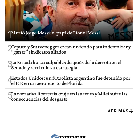
1
Murió Jorge Messi, el papá de Lionel Messi
2
Caputo y Sturzenegger crean un fondo para indemnizar y
“ganar” sindicatos aliados
3
La Rosada busca culpables después de la derrota en el
Senado y recalcula su estrategia
4
Estados Unidos: un futbolista argentino fue detenido por
el ICE en un aeropuerto de Florida
5
La narrativa libertaria cruje en las redes y Milei sufre las
consecuencias del desgaste
VER MÁS