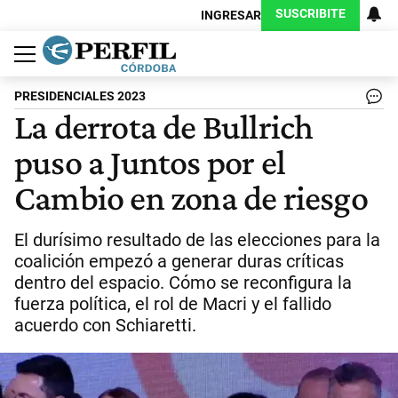
SUSCRIBITE
INGRESAR
Política
Economía
Judiciales
Sociedad
Cultura
Espectáculos
Deportes
Protagonistas
PRESIDENCIALES 2023
La derrota de Bullrich
puso a Juntos por el
Cambio en zona de riesgo
El durísimo resultado de las elecciones para la
coalición empezó a generar duras críticas
dentro del espacio. Cómo se reconfigura la
fuerza política, el rol de Macri y el fallido
acuerdo con Schiaretti.