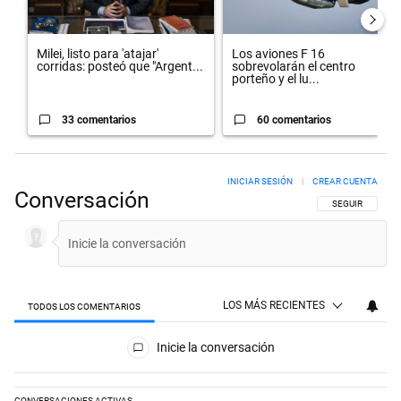
Milei, listo para 'atajar'
Los aviones F 16
corridas: posteó que "Argent...
sobrevolarán el centro
porteño y el lu...
33 comentarios
60 comentarios
INICIAR SESIÓN
|
CREAR CUENTA
Conversación
SIGA ESTA CON
SEGUIR
LOS MÁS RECIENTES
TODOS LOS COMENTARIOS
Todos los comentarios
Inicie la conversación
CONVERSACIONES ACTIVAS