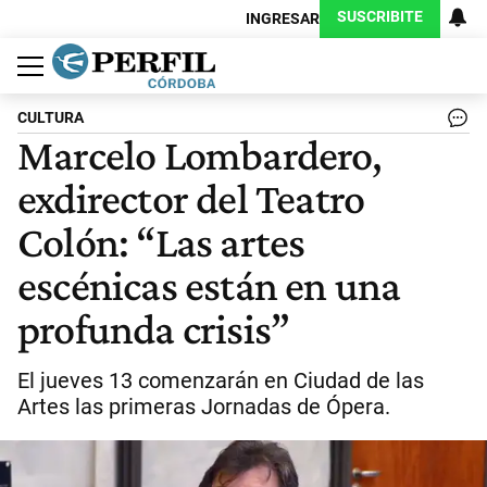
SUSCRIBITE
INGRESAR
Política
Economía
Judiciales
Sociedad
Cultura
Espectáculos
Deportes
Protagonistas
CULTURA
Marcelo Lombardero,
exdirector del Teatro
Colón: “Las artes
escénicas están en una
profunda crisis”
El jueves 13 comenzarán en Ciudad de las
Artes las primeras Jornadas de Ópera.