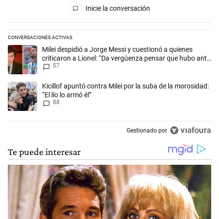
Inicie la conversación
CONVERSACIONES ACTIVAS
Este listado muestra los artículos con más comentarios en los últimos 
Un artículo de tendencia con el título "Milei despidió a Jorge Messi y
Milei despidió a Jorge Messi y cuestionó a quienes
criticaron a Lionel: “Da vergüenza pensar que hubo anti-
57
Messi”
Un artículo de tendencia con el título "Kicillof apuntó contra Milei por 
Kicillof apuntó contra Milei por la suba de la morosidad:
“El lío lo armó él”
88
Gestionado por