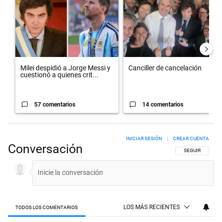
Milei despidió a Jorge Messi y
Canciller de cancelación
cuestionó a quienes crit...
57 comentarios
14 comentarios
INICIAR SESIÓN
|
CREAR CUENTA
Conversación
SIGA ESTA CON
SEGUIR
LOS MÁS RECIENTES
TODOS LOS COMENTARIOS
Todos los comentarios