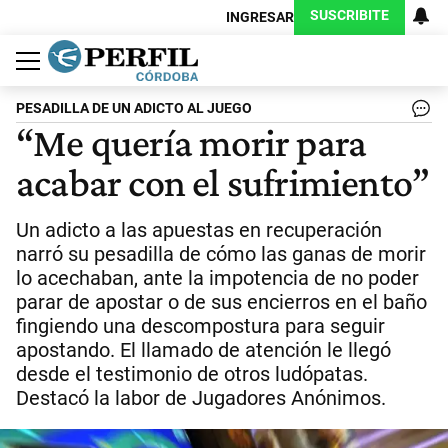
SUSCRIBITE
INGRESAR
Política
Economía
Judiciales
Sociedad
Cultura
Espectáculos
Deportes
Protagonistas
PESADILLA DE UN ADICTO AL JUEGO
“Me quería morir para
acabar con el sufrimiento”
Un adicto a las apuestas en recuperación
narró su pesadilla de cómo las ganas de morir
lo acechaban, ante la impotencia de no poder
parar de apostar o de sus encierros en el baño
fingiendo una descompostura para seguir
apostando. El llamado de atención le llegó
desde el testimonio de otros ludópatas.
Destacó la labor de Jugadores Anónimos.