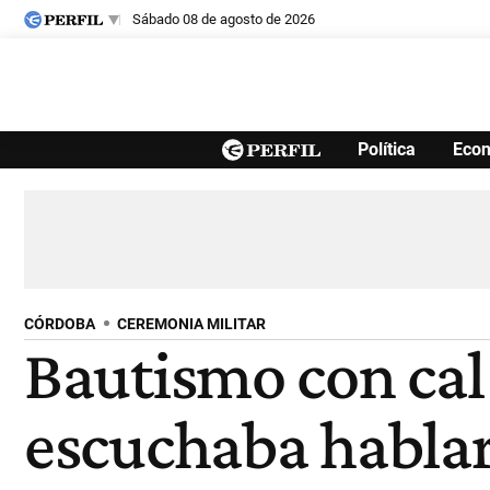
sábado 08 de agosto de 2026
Últimas noticias
Política
Eco
Inicio
Ahora
Opinión
Cultura
Arte
Educación
Videos
Córdoba
Reperfilar
Diario del Juicio
CÓRDOBA
CEREMONIA MILITAR
Bautismo con cal 
escuchaba hablar