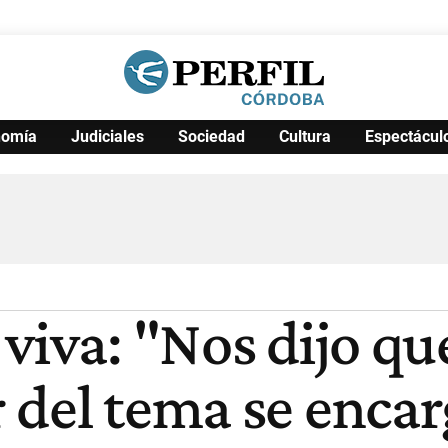
nomía
Judiciales
Sociedad
Cultura
Espectácul
Política
Pymes
Salud
Internacional
Clima
Deportes
Business
Noticias
Caras
viva: "Nos dijo que
 del tema se encar