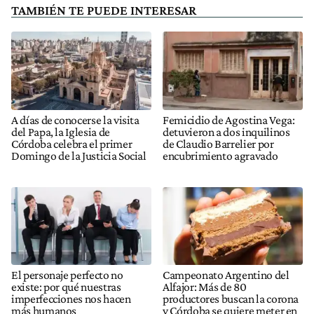
TAMBIÉN TE PUEDE INTERESAR
A días de conocerse la visita
Femicidio de Agostina Vega:
del Papa, la Iglesia de
detuvieron a dos inquilinos
Córdoba celebra el primer
de Claudio Barrelier por
Domingo de la Justicia Social
encubrimiento agravado
El personaje perfecto no
Campeonato Argentino del
existe: por qué nuestras
Alfajor: Más de 80
imperfecciones nos hacen
productores buscan la corona
más humanos
y Córdoba se quiere meter en