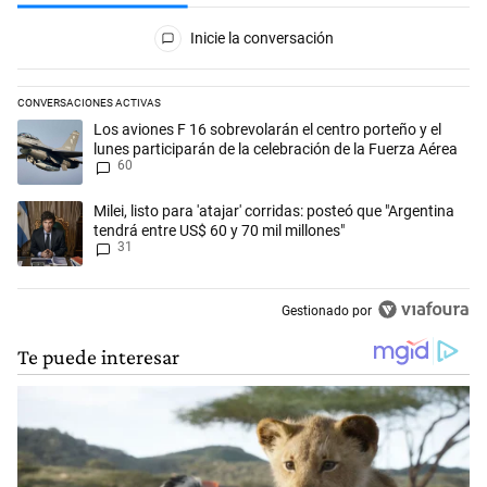
Todos los comentarios
Inicie la conversación
CONVERSACIONES ACTIVAS
Este listado muestra los artículos con más comentarios en los últimos 
Un artículo de tendencia con el título "Los aviones F 16 sobrevolarán e
Los aviones F 16 sobrevolarán el centro porteño y el
lunes participarán de la celebración de la Fuerza Aérea
60
Un artículo de tendencia con el título "Milei, listo para 'atajar' corrid
Milei, listo para 'atajar' corridas: posteó que "Argentina
tendrá entre US$ 60 y 70 mil millones"
31
Gestionado por