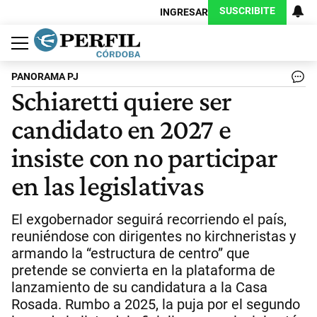
SUSCRIBITE
INGRESAR
Política
Economía
Judiciales
Sociedad
Cultura
Espectáculos
Deportes
Protagonistas
PANORAMA PJ
Schiaretti quiere ser
candidato en 2027 e
insiste con no participar
en las legislativas
El exgobernador seguirá recorriendo el país,
reuniéndose con dirigentes no kirchneristas y
armando la “estructura de centro” que
pretende se convierta en la plataforma de
lanzamiento de su candidatura a la Casa
Rosada. Rumbo a 2025, la puja por el segundo