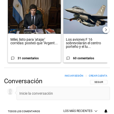
Un artículo de tendencia con el título "Milei, listo para 'atajar' cor
Un artículo de tendencia con el 
Milei, listo para 'atajar'
Los aviones F 16
corridas: posteó que "Argent...
sobrevolarán el centro
porteño y el lu...
31 comentarios
60 comentarios
INICIAR SESIÓN
|
CREAR CUENTA
Conversación
SIGA ESTA CON
SEGUIR
LOS MÁS RECIENTES
TODOS LOS COMENTARIOS