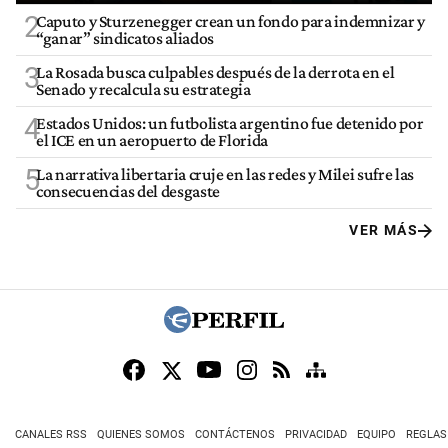
2
Caputo y Sturzenegger crean un fondo para indemnizar y
“ganar” sindicatos aliados
3
La Rosada busca culpables después de la derrota en el
Senado y recalcula su estrategia
4
Estados Unidos: un futbolista argentino fue detenido por
el ICE en un aeropuerto de Florida
5
La narrativa libertaria cruje en las redes y Milei sufre las
consecuencias del desgaste
VER MÁS
CANALES RSS
QUIENES SOMOS
CONTÁCTENOS
PRIVACIDAD
EQUIPO
REGLAS