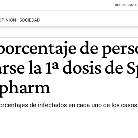
BUSINESS
NOT
OPINIÓN
SOCIEDAD
porcentaje de per
arse la 1ª dosis de 
nopharm
porcentajes de infectados en cada uno de los casos