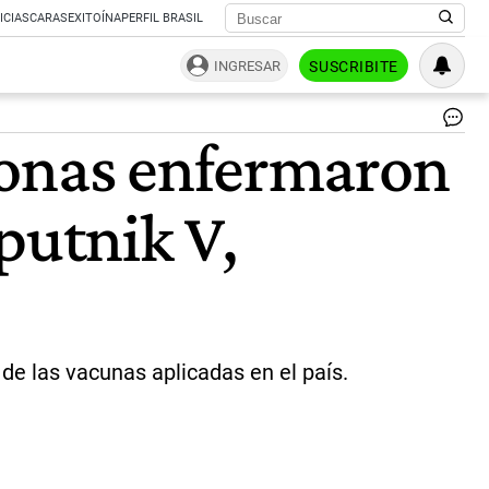
ICIAS
CARAS
EXITOÍNA
PERFIL BRASIL
INGRESAR
SUSCRIBITE
va
sonas enfermaron
y
de
ge
Sputnik V,
ma
va
|
AG
NA
Y
CE
 de las vacunas aplicadas en el país.