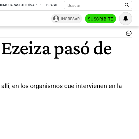
ICIAS
CARAS
EXITOÍNA
PERFIL BRASIL
INGRESAR
SUSCRIBITE
Des
 Ezeiza pasó de
PE
rec
las
ins
del
Min
Pis
So
 allí, en los organismos que intervienen en la
se
ve
pe
qu
tra
allí
La
pan
an