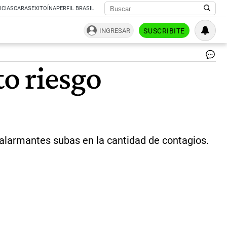
ICIAS
CARAS
EXITOÍNA
PERFIL BRASIL
INGRESAR
SUSCRIBITE
Co
to riesgo
en
Arg
|
NA
 alarmantes subas en la cantidad de contagios.