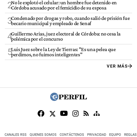
No le explotó el celular: un hombre fue detenido en
2
Córdoba acusado por el femicidio de su esposa
Condenado por drogas y robo, cuando salió de prisión fue
3
becario municipal y empleado de Senaf
Guillermo Arias, juez electoral de Córdoba: no cesa la
4
polémica por el concurso
Luis Juez sobre la Ley de Tierras: "Es una pelea que
5
perdimos, no fuimos inteligentes"
VER MÁS
CANALES RSS
QUIENES SOMOS
CONTÁCTENOS
PRIVACIDAD
EQUIPO
REGLAS