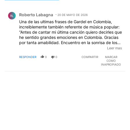
Todos los comentarios
Comentario de Roberto Labagna.
Roberto Labagna
20 DE MAYO DE 2026
RL
Una de las ultimas frases de Gardel en Colombia,
increiblemente también referente de música popular:
“Antes de cantar mi última canción quiero decirles que
he sentido grandes emociones en Colombia. Gracias
por tanta amabilidad. Encuentro en la sonrisa de los
niños, las miradas de las mujeres y la bondad de los
Leer mas
colombianos un cariñoso afecto para mí. La emoción
RESPONDER
0
0
COMPARTIR
MARCAR
no me deja hablar. Gracias y hasta siempre”
EDITADO
COMO
INAPROPIADO