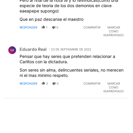
Pero al final de la nota te y lo reivindicas(como una
especie de teoria de los dos demonios en clave
eaeapepe supongo)
Que en paz descanse el maestro
RESPONDER
1
0
COMPARTIR
MARCAR
COMO
INAPROPIADO
Comentario de Eduardo Real.
Eduardo Real
23 DE SEPTIEMBRE DE 2022
ER
Pensar que hay seres que pretenden relacionar a
Carlitos con la dictadura.
Son seres sin alma, delincuentes seriales, no merecen
ni el mas minimo respeto.
RESPONDER
3
0
COMPARTIR
MARCAR
COMO
INAPROPIADO