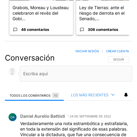
Grabois, Moreau y Lousteau
Ley de Tierras: ante el
celebraron el revés del
riesgo de derrota en el
Gobi...
Senado,...
46 comentarios
306 comentarios
INICIAR SESIÓN
|
CREAR CUENTA
Conversación
SIGA ESTA CO
SEGUIR
LOS MÁS RECIENTES
TODOS LOS COMENTARIOS
10
Todos los comentarios
Comentario de Daniel Aurelio Battisti.
Daniel Aurelio Battisti
24 DE SEPTIEMBRE DE 2022
DA
Verdaderamente una nota estrambótica y estrafalaria,
en toda la extensión del significado de esas palabras.
Vincular a la dictadura, que fue una consecuencia de