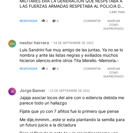
MILITARES ERA LA GENERACION QUE RESPETABA A
LAS FUERZAS ARMADAS RESPETABA AL POLICIA DE
LA ESQUINA (lo saludaba todos los días) QUE
Leer mas
ESTABAN ORGULLOSOS QUE UN HIJO SIGUIERA LA
RESPONDER
2
0
COMPARTIR
MARCAR
CARRERA MILITAR VER CON OJOS DEL SIGLO XXI
COMO
AQUELLOS QUE TAMBIEN TENIAN RESPETO POR EL
INAPROPIADO
TRABAJO Y CALIDEZ HUMANA ES HACERLO
Comentario de nestor herrera.
SIMPLEMENTE CON LAS OREJERAS DE LA
nestor herrera
IGNORANCIA Y EL RESENTIMIENTO PROPIOS DE
24 DE SEPTIEMBRE DE 2022
NH
QUIEN SOLO ESCUCHA UN RELATO SESGADO
Luis Sandrini fue muy amigo de las juntas. Ya no se lo
nombra y ante las listas negras y exiliados muchos
hicieron silencio.entre otros Tita Merello.-Memoria.-
RESPONDER
0
0
COMPARTIR
MARCAR
COMO
INAPROPIADO
Comentario de Jorge Bamer.
Jorge Bamer
23 DE SEPTIEMBRE DE 2022
JB
Jajaja asociar locos del aire con o ediencia debida me
parece todo un hallazgo
Fijate que yo con 7 añitos fue lo primero que pense
Me dije,mmmm…este sr esta plantando la semilla para
un futuro juicio a la dictadura