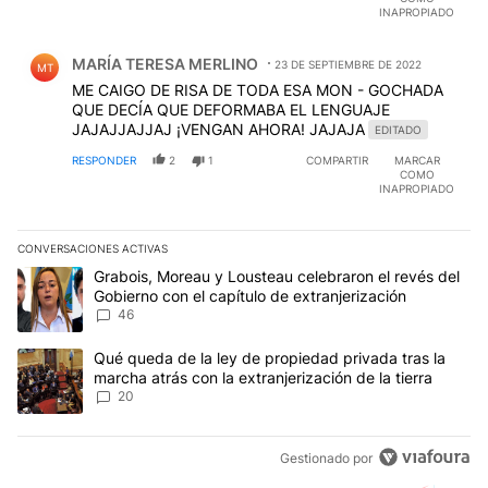
INAPROPIADO
Comentario de MARÍA TERESA MERLINO.
MARÍA TERESA MERLINO
23 DE SEPTIEMBRE DE 2022
MT
ME CAIGO DE RISA DE TODA ESA MON - GOCHADA
QUE DECÍA QUE DEFORMABA EL LENGUAJE
JAJAJJAJJAJ ¡VENGAN AHORA! JAJAJA
EDITADO
RESPONDER
2
1
COMPARTIR
MARCAR
COMO
INAPROPIADO
CONVERSACIONES ACTIVAS
Este listado muestra los artículos con más comentarios en los últim
Un artículo de tendencia con el título "Grabois, Moreau y Lousteau
Grabois, Moreau y Lousteau celebraron el revés del
Gobierno con el capítulo de extranjerización
46
Un artículo de tendencia con el título "Qué queda de la ley de pro
Qué queda de la ley de propiedad privada tras la
marcha atrás con la extranjerización de la tierra
20
Gestionado por