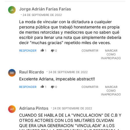
Comentario de Jorge Adrián Farías Farías.
Jorge Adrián Farías Farías
JA
24 DE SEPTIEMBRE DE 2022
La moda de vincular con la dictadura a cualquier
persona pública que trabajó honestamente es propia
de mentes retorcidas y mediocres que no saben qué
escribir para llenar una nota que simplemente debería
decir "muchas gracias" repetido miles de veces.
RESPONDER
1
0
COMPARTIR
MARCAR
COMO
INAPROPIADO
Comentario de Raul Ricardo.
Raul Ricardo
24 DE SEPTIEMBRE DE 2022
RR
Excelente Adriana, impecable abstract!!
RESPONDER
1
0
COMPARTIR
MARCAR
COMO
INAPROPIADO
Comentario de Adriana Pintos.
Adriana Pintos
24 DE SEPTIEMBRE DE 2022
AP
CUANDO SE HABLA DE LA "VINCULACION" DE C.B Y
OTROS ACTORES CON LOS MILITARES OLVIDAN
QUE ERA UNA GENERACION "VINCULADA" A LOS