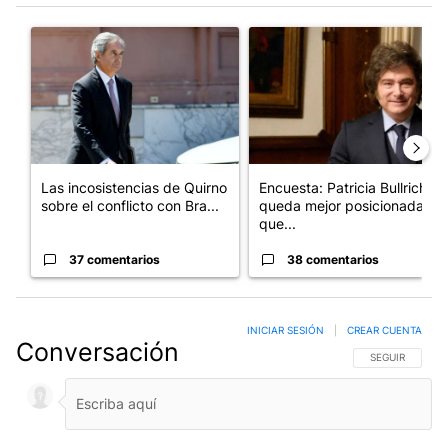
Este listado muestra los artículos con más comentarios en los últim
Un artículo de tendencia con el título "Las incosistencias de Qu
Un artículo de tendencia con e
Las incosistencias de Quirno
Encuesta: Patricia Bullrich
sobre el conflicto con Bra...
queda mejor posicionada
que...
37 comentarios
38 comentarios
INICIAR SESIÓN
|
CREAR CUENTA
Conversación
SIGA ESTA CO
SEGUIR