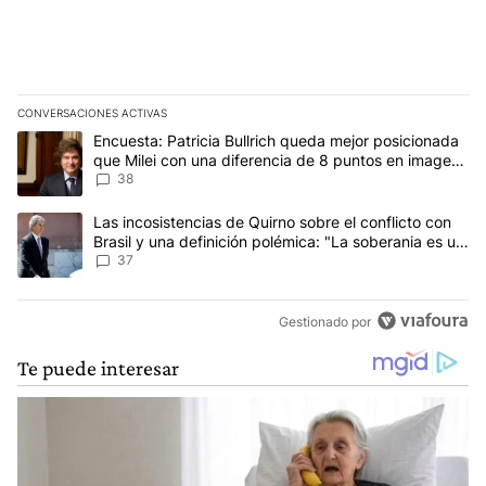
CONVERSACIONES ACTIVAS
Este listado muestra los artículos con más comentarios en los últim
Un artículo de tendencia con el título "Encuesta: Patricia Bullri
Encuesta: Patricia Bullrich queda mejor posicionada
que Milei con una diferencia de 8 puntos en imagen
negativa
38
Un artículo de tendencia con el título "Las incosistencias de Quir
Las incosistencias de Quirno sobre el conflicto con
Brasil y una definición polémica: "La soberania es un
concepto antiguo"
37
Gestionado por