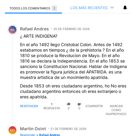
LOS MÁS RECIENTES
TODOS LOS COMENTARIOS
2
Todos los comentarios
Comentario de Rafael Andres.
Rafael Andres
20 DE FEBRERO DE 2026
RA
¿ ARTE INDIGENA?
En el año 1492 llego Cristobal Colon. Antes de 1492
estabamos en tiempos ¿ de la prehistoria ? En el año
1810 se produce la Revolucion de Mayo. En el año
1816 se declara la Independencia. En el año 1853 se
sanciono la Constitucion Nacional. Hablar de Indigena
es promover la figura juridica del APATRIDA. es una
muestra artistica de un movimiento apatrida.
Desde 1853 oh eres ciudadano argentino, ho No eres
ciudadano argentino entonces oh eres extranjero o
eres apatrida.
1
RESPONDER
COMPARTIR
MARCAR
RESPUESTA
0
0
COMO
INAPROPIADO
Respuesta de Martin Osint.
Martin Osint
21 DE FEBRERO DE 2026
MO
Responder a
Rafael Andres