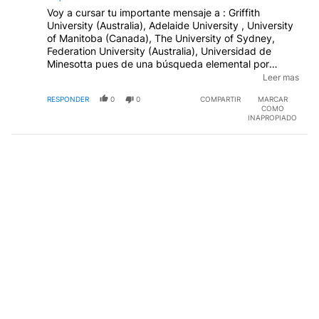
Voy a cursar tu importante mensaje a : Griffith
University (Australia), Adelaide University , University
of Manitoba (Canada), The University of Sydney,
Federation University (Australia), Universidad de
Minesotta pues de una búsqueda elemental por
google ("Indigenous art university") todas tienen
Leer mas
estudios en arte aborigen. Hablo de naciones
RESPONDER
0
0
COMPARTIR
MARCAR
subdesarrolladas como Canada, Australia o USA. Por
COMO
suerte Rafael te tenemos a vos para esclarecer a esos
INAPROPIADO
ilusos académicos. ¡Gracias capo!